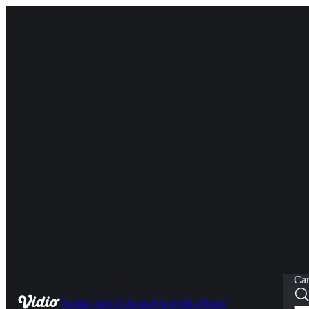
Car
Home
Live
TV Show
Sports
Kids
News