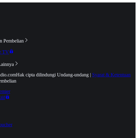
n Pembelian
e TV
Lainnya
idio.com
Hak cipta dilindungi Undang-undang
|
Syarat & Ketentuan
embelian
emier
tif
oucher