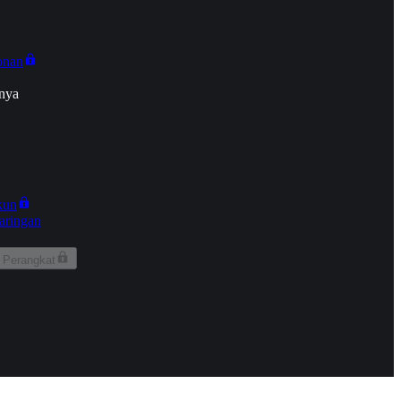
onan
nya
kun
aringan
 Perangkat