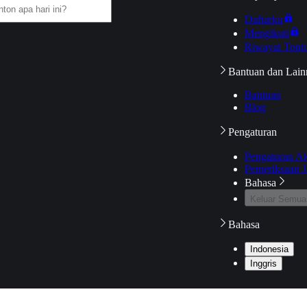
Daftarku
Mengikuti
Riwayat Tont
Bantuan dan Lain
Bantuan
Blog
Pengaturan
Pengaturan A
Pemeriksaan J
Bahasa
Keluar Semua
Bahasa
Indonesia
Inggris