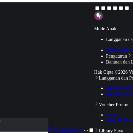
Mode Anak
Langganan da
Hubungkan k
Pengaturan
Bantuan dan 
Hak Cipta ©2026 V
Langganan dan P
Langganan Pr
Langganan Ak
Voucher Promo
Promo
Pakai Kode V
i
Langganan
···
Library Saya