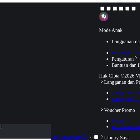
Mode Anak
Langganan da
Hubungkan k
Pengaturan
Bantuan dan 
Hak Cipta ©2026 V
Langganan dan P
Langganan Pr
Langganan Ak
Voucher Promo
Promo
Pakai Kode V
i
Langganan
···
Library Saya