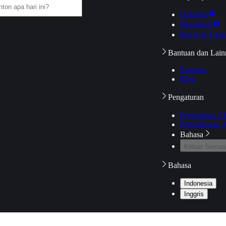
Daftarku
Mengikuti
Riwayat Tont
Bantuan dan Lain
Bantuan
Blog
Pengaturan
Pengaturan A
Pemeriksaan J
Bahasa
Keluar Semua
Bahasa
Indonesia
Inggris