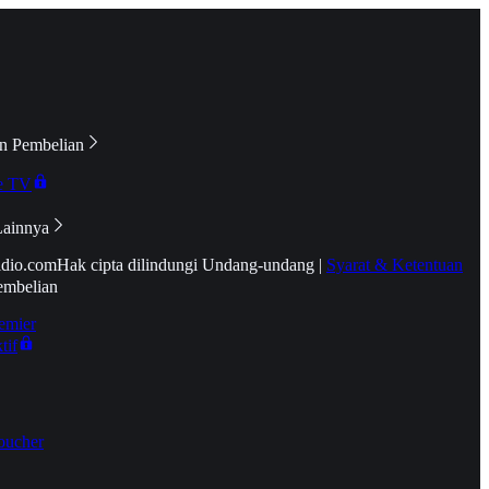
n Pembelian
e TV
Lainnya
idio.com
Hak cipta dilindungi Undang-undang
|
Syarat & Ketentuan
embelian
emier
tif
oucher