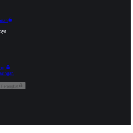
onan
nya
kun
aringan
 Perangkat