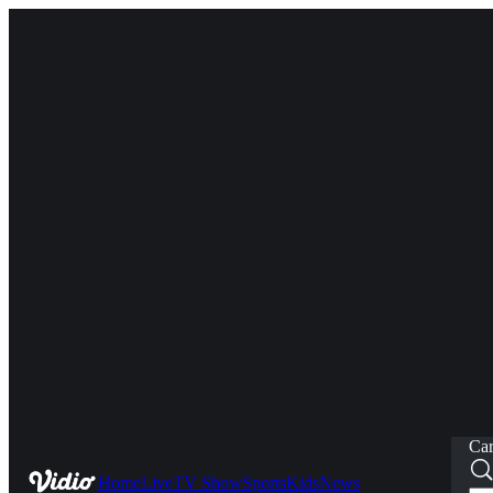
Car
Home
Live
TV Show
Sports
Kids
News