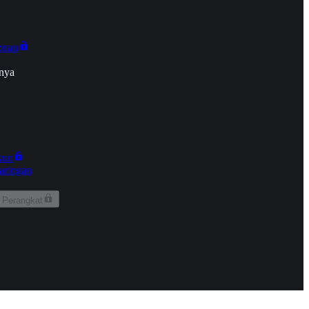
onan
nya
kun
aringan
 Perangkat