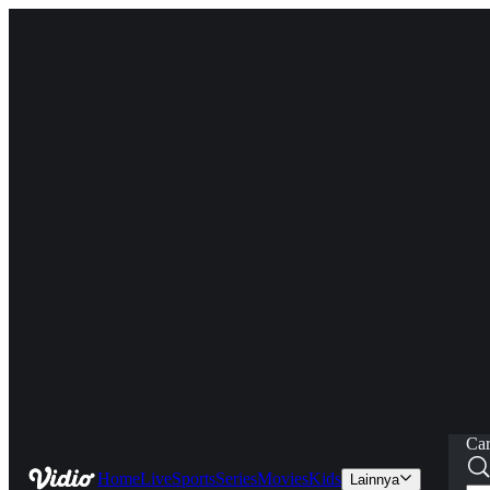
Car
Home
Live
Sports
Series
Movies
Kids
Lainnya