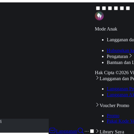
Mode Anak
Langganan da
Hubungkan k
Pengaturan
Bantuan dan 
Hak Cipta ©2026 V
Langganan dan P
Langganan Pr
Langganan Ak
Voucher Promo
Promo
Pakai Kode V
i
Langganan
···
Library Saya