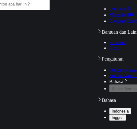
Daftarku
Mengikuti
Riwayat Tont
Bantuan dan Lain
Bantuan
Blog
Pengaturan
Pengaturan A
Pemeriksaan J
Bahasa
Keluar Semua
Bahasa
Indonesia
Inggris