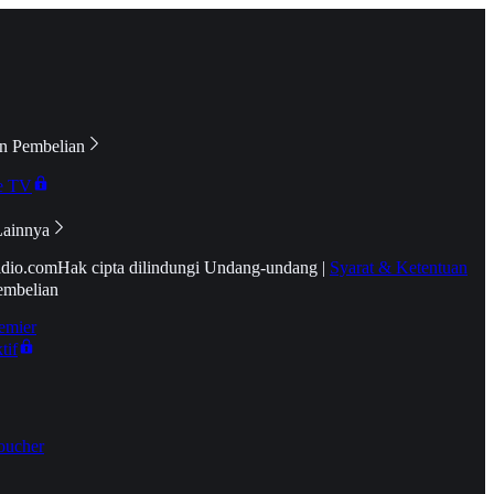
n Pembelian
e TV
Lainnya
idio.com
Hak cipta dilindungi Undang-undang
|
Syarat & Ketentuan
embelian
emier
tif
oucher