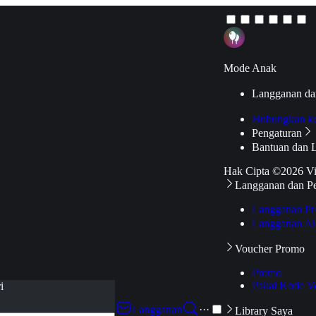
Mode Anak
Langganan da
Hubungkan k
Pengaturan
Bantuan dan 
Hak Cipta ©2026 V
Langganan dan P
Langganan Pr
Langganan Ak
Voucher Promo
Promo
Pakai Kode V
i
Langganan
···
Library Saya