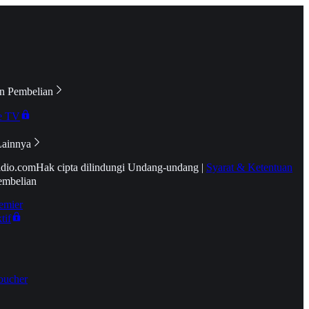
n Pembelian
e TV
Lainnya
idio.com
Hak cipta dilindungi Undang-undang
|
Syarat & Ketentuan
embelian
emier
tif
oucher