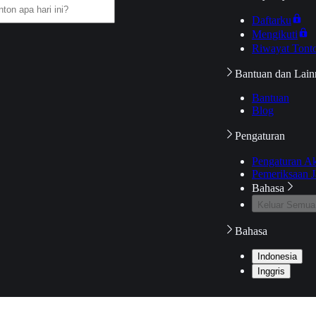
Daftarku
Mengikuti
Riwayat Tont
Bantuan dan Lain
Bantuan
Blog
Pengaturan
Pengaturan A
Pemeriksaan J
Bahasa
Keluar Semua
Bahasa
Indonesia
Inggris