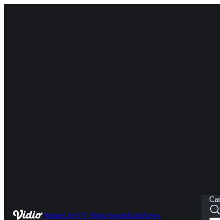
Car
Home
Live
TV Show
Sports
Kids
News