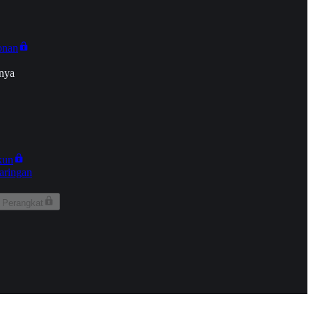
onan
nya
kun
aringan
 Perangkat