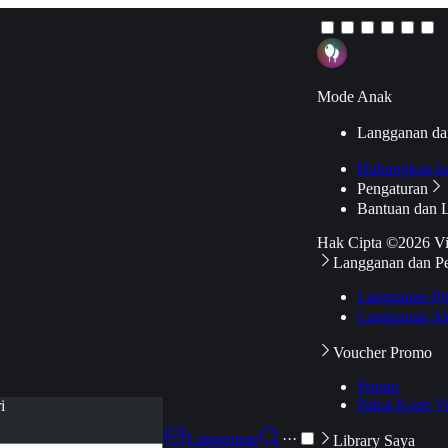
Mode Anak
Langganan da
Hubungkan k
Pengaturan
Bantuan dan 
Hak Cipta ©2026 V
Langganan dan P
Langganan Pr
Langganan Ak
Voucher Promo
Promo
Pakai Kode V
i
Langganan
···
Library Saya