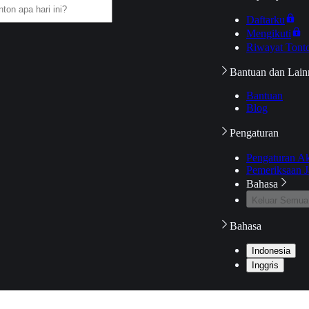
Daftarku
Mengikuti
Riwayat Tont
Bantuan dan Lain
Bantuan
Blog
Pengaturan
Pengaturan A
Pemeriksaan J
Bahasa
Keluar Semua
Bahasa
Indonesia
Inggris