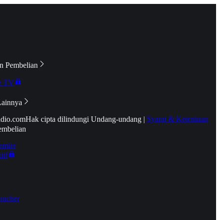
n Pembelian
e TV
Lainnya
idio.com
Hak cipta dilindungi Undang-undang
|
Syarat & Ketentuan
embelian
emier
tif
oucher