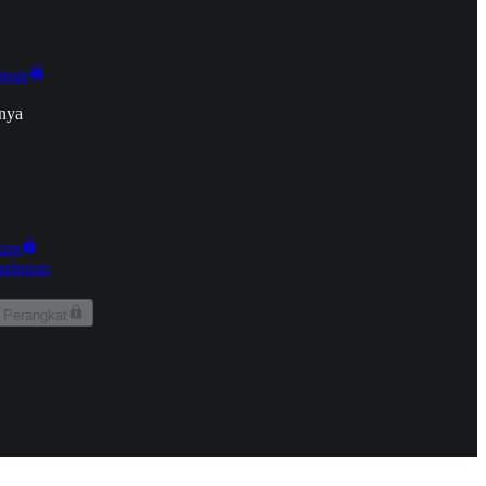
onan
nya
kun
aringan
 Perangkat