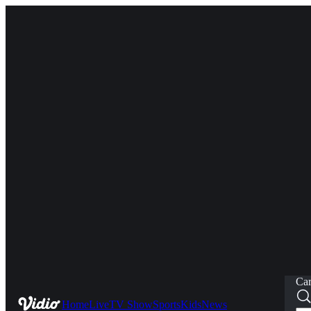
Car
Home
Live
TV Show
Sports
Kids
News