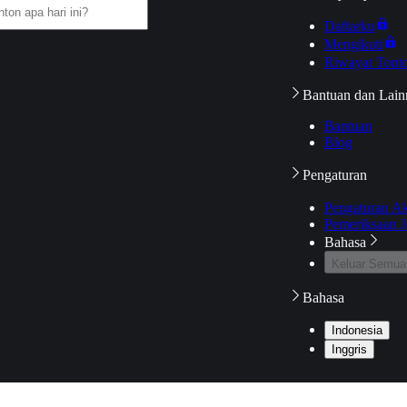
Daftarku
Mengikuti
Riwayat Tont
Bantuan dan Lain
Bantuan
Blog
Pengaturan
Pengaturan A
Pemeriksaan J
Bahasa
Keluar Semua
Bahasa
Indonesia
Inggris