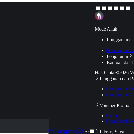
Mode Anak
Langganan da
Hubungkan k
Pengaturan
Bantuan dan 
Hak Cipta ©2026 V
Langganan dan P
Langganan Pr
Langganan Ak
Voucher Promo
Promo
Pakai Kode V
i
Langganan
···
Library Saya