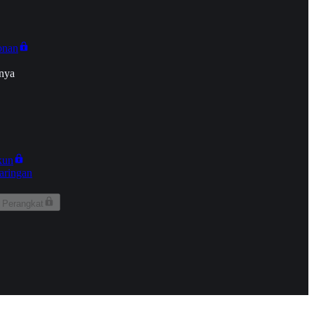
onan
nya
kun
aringan
 Perangkat