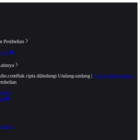
n Pembelian
e TV
Lainnya
idio.com
Hak cipta dilindungi Undang-undang
|
Syarat & Ketentuan
embelian
emier
tif
oucher