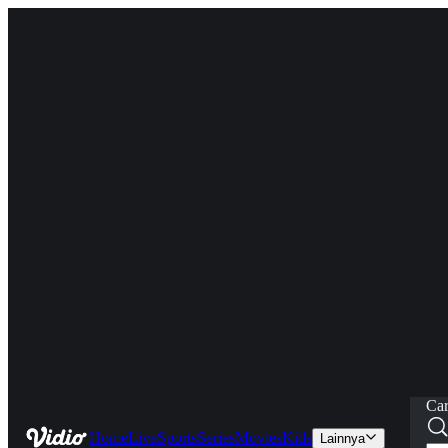
Car
Home
Live
Sports
Series
Movies
Kids
Lainnya