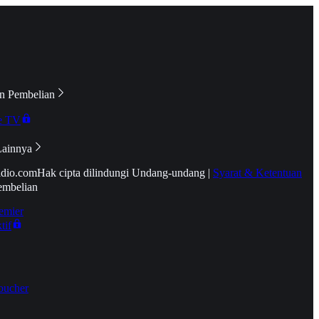
n Pembelian
e TV
Lainnya
idio.com
Hak cipta dilindungi Undang-undang
|
Syarat & Ketentuan
embelian
emier
tif
oucher