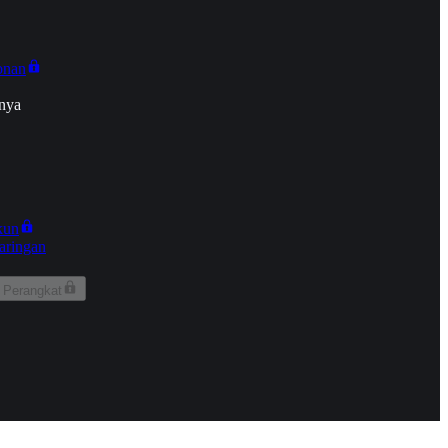
onan
nya
kun
aringan
 Perangkat