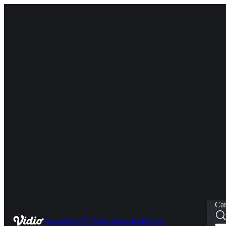
Car
Home
Live
TV Show
Sports
Kids
News