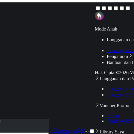
Mode Anak
Langganan da
Hubungkan k
Pengaturan
Bantuan dan 
Hak Cipta ©2026 V
Langganan dan P
Langganan Pr
Langganan Ak
Voucher Promo
Promo
Pakai Kode V
i
Langganan
···
Library Saya