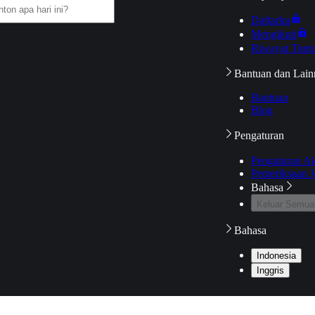
Daftarku
Mengikuti
Riwayat Tont
Bantuan dan Lain
Bantuan
Blog
Pengaturan
Pengaturan A
Pemeriksaan J
Bahasa
Keluar Semua
Bahasa
Indonesia
Inggris