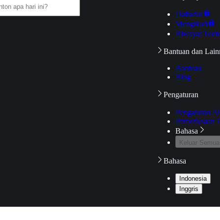
Daftarku
Mengikuti
Riwayat Tont
Bantuan dan Lain
Bantuan
Blog
Pengaturan
Pengaturan A
Pemeriksaan J
Bahasa
Keluar Semua
Bahasa
Indonesia
Inggris