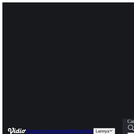
Car
Home
Live
Sports
Series
Movies
Kids
Lainnya