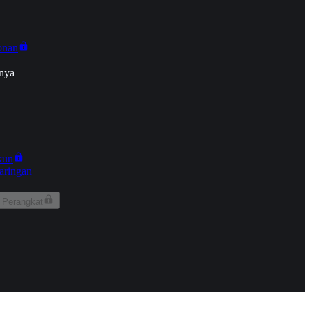
onan
nya
kun
aringan
 Perangkat