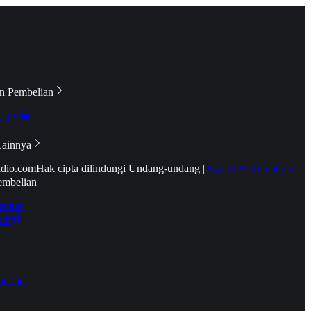
n Pembelian
e TV
Lainnya
idio.com
Hak cipta dilindungi Undang-undang
|
Syarat & Ketentuan
embelian
emier
tif
oucher