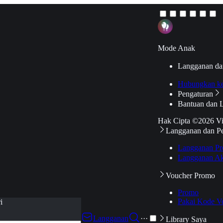
Mode Anak
Langganan da
Hubungkan k
Pengaturan
Bantuan dan 
Hak Cipta ©2026 V
Langganan dan P
Langganan Pr
Langganan Ak
Voucher Promo
Promo
Pakai Kode V
i
Langganan
···
Library Saya