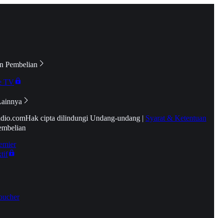
n Pembelian
e TV
Lainnya
idio.com
Hak cipta dilindungi Undang-undang
|
Syarat & Ketentuan
embelian
emier
tif
oucher