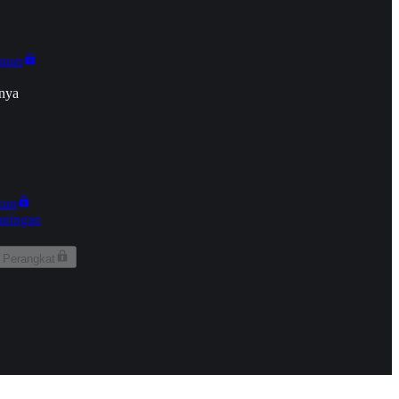
onan
nya
kun
aringan
 Perangkat