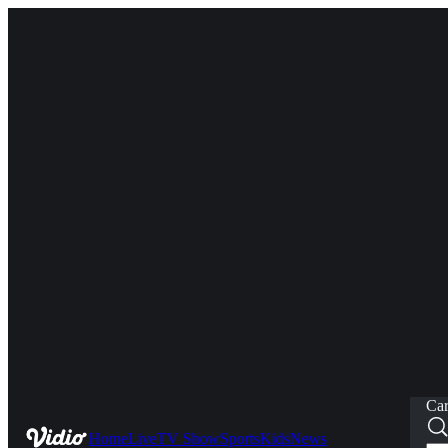
Car
Home
Live
TV Show
Sports
Kids
News