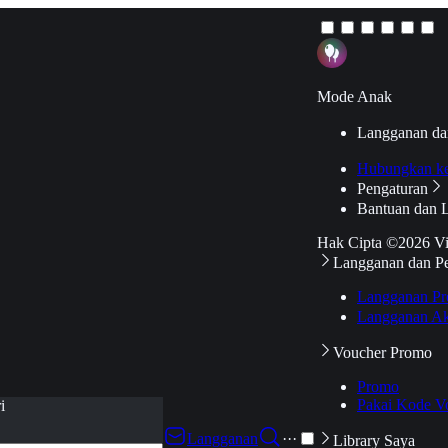
Mode Anak
Langganan da
Hubungkan k
Pengaturan
Bantuan dan 
Hak Cipta ©2026 V
Langganan dan P
Langganan Pr
Langganan Ak
Voucher Promo
Promo
Pakai Kode V
i
Langganan
···
Library Saya