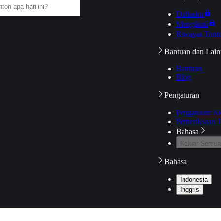
Daftarku
Mengikuti
Riwayat Tont
Bantuan dan Lain
Bantuan
Blog
Pengaturan
Pengaturan A
Pemeriksaan J
Bahasa
Keluar Semua
Bahasa
Indonesia
Inggris