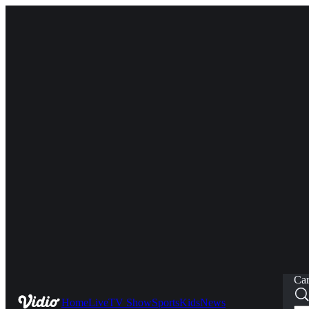
Car
Home
Live
TV Show
Sports
Kids
News