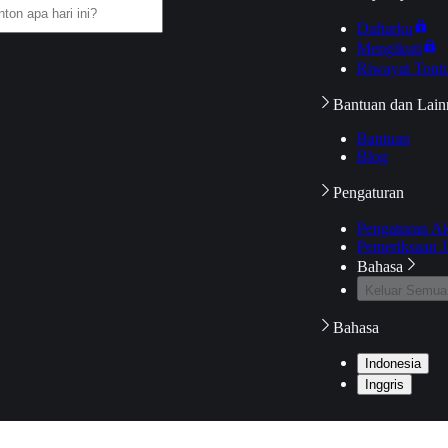
Daftarku
Mengikuti
Riwayat Tont
Bantuan dan Lain
Bantuan
Blog
Pengaturan
Pengaturan A
Pemeriksaan J
Bahasa
Keluar Semua
Bahasa
Indonesia
Inggris