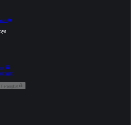
onan
nya
kun
aringan
 Perangkat