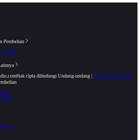
n Pembelian
e TV
Lainnya
idio.com
Hak cipta dilindungi Undang-undang
|
Syarat & Ketentuan
embelian
emier
tif
oucher