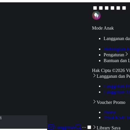
Mode Anak
Langganan da
Hubungkan k
Pengaturan
Bantuan dan 
Hak Cipta ©2026 V
Langganan dan P
Langganan Pr
Langganan Ak
Voucher Promo
Promo
Pakai Kode V
i
Langganan
···
Library Saya