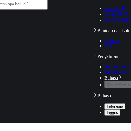
Daftarku
Mengikuti
Riwayat Tont
Bantuan dan Lain
Bantuan
Blog
Pengaturan
Pengaturan A
Pemeriksaan J
Bahasa
Keluar Semua
Bahasa
Indonesia
Inggris