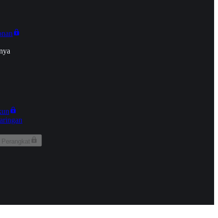
onan
nya
kun
aringan
 Perangkat