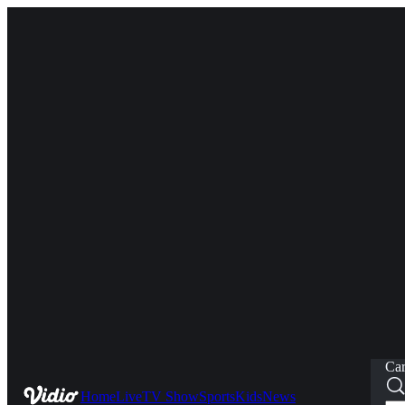
Car
Home
Live
TV Show
Sports
Kids
News