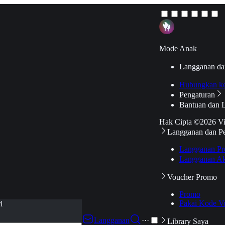
Mode Anak
Langganan da
Hubungkan k
Pengaturan
Bantuan dan 
Hak Cipta ©2026 V
Langganan dan P
Langganan Pr
Langganan Ak
Voucher Promo
Promo
Pakai Kode V
i
Langganan
···
Library Saya