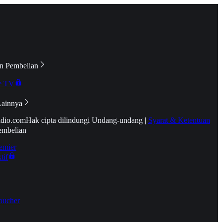
n Pembelian
e TV
Lainnya
idio.com
Hak cipta dilindungi Undang-undang
|
Syarat & Ketentuan
embelian
emier
tif
oucher