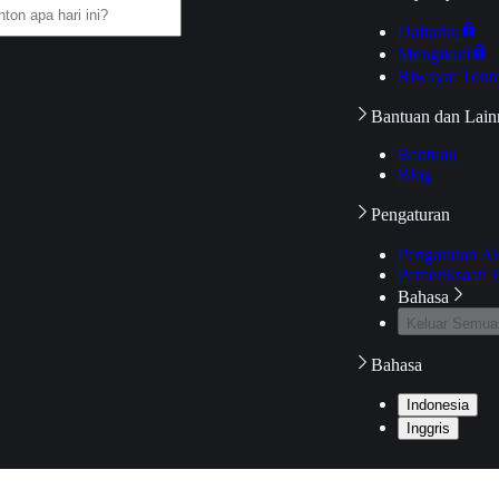
Daftarku
Mengikuti
Riwayat Tont
Bantuan dan Lain
Bantuan
Blog
Pengaturan
Pengaturan A
Pemeriksaan J
Bahasa
Keluar Semua
Bahasa
Indonesia
Inggris