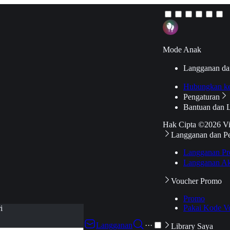
Mode Anak
Langganan da
Hubungkan k
Pengaturan
Bantuan dan 
Hak Cipta ©2026 V
Langganan dan P
Langganan Pr
Langganan Ak
Voucher Promo
Promo
Pakai Kode V
i
Langganan
···
Library Saya