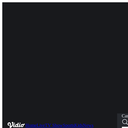
Car
Home
Live
TV Show
Sports
Kids
News