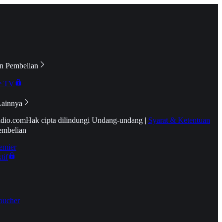
n Pembelian
e TV
Lainnya
idio.com
Hak cipta dilindungi Undang-undang
|
Syarat & Ketentuan
embelian
emier
tif
oucher