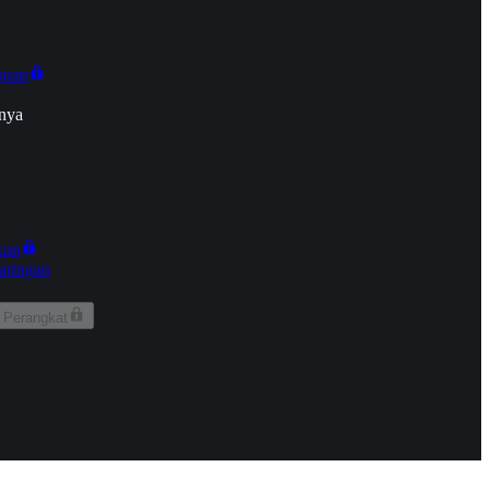
onan
nya
kun
aringan
 Perangkat