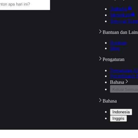
Daftarku
Mengikuti
Riwayat Tont
Bantuan dan Lain
Bantuan
Blog
Pengaturan
Pengaturan A
Pemeriksaan J
Bahasa
Keluar Semua
Bahasa
Indonesia
Inggris