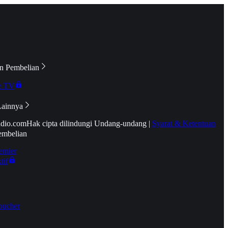
n Pembelian
e TV
Lainnya
idio.com
Hak cipta dilindungi Undang-undang
|
Syarat & Ketentuan
embelian
emier
tif
oucher