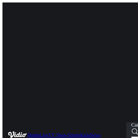
Car
Home
Live
TV Show
Sports
Kids
News