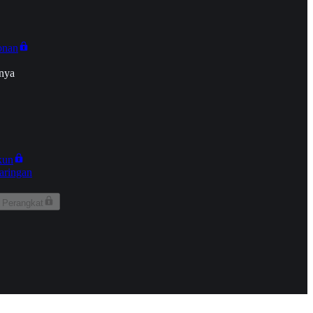
onan
nya
kun
aringan
 Perangkat