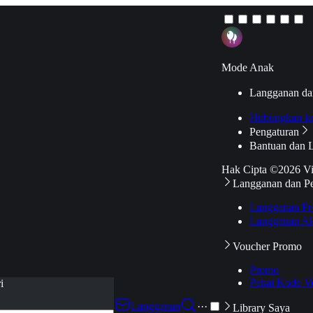
Mode Anak
Langganan da
Hubungkan k
Pengaturan
Bantuan dan 
Hak Cipta ©2026 V
Langganan dan P
Langganan Pr
Langganan Ak
Voucher Promo
Promo
Pakai Kode V
i
Langganan
···
Library Saya