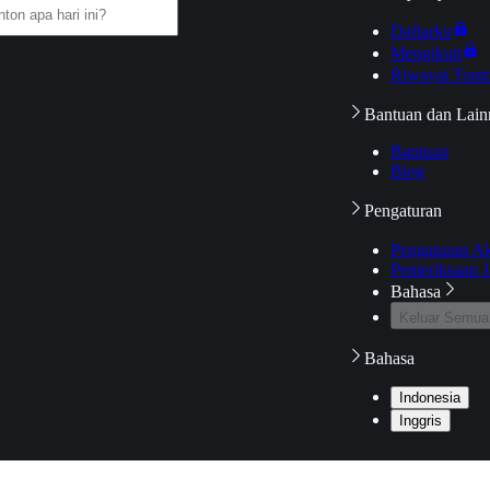
Daftarku
Mengikuti
Riwayat Tont
Bantuan dan Lain
Bantuan
Blog
Pengaturan
Pengaturan A
Pemeriksaan J
Bahasa
Keluar Semua
Bahasa
Indonesia
Inggris