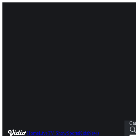
Car
Home
Live
TV Show
Sports
Kids
News