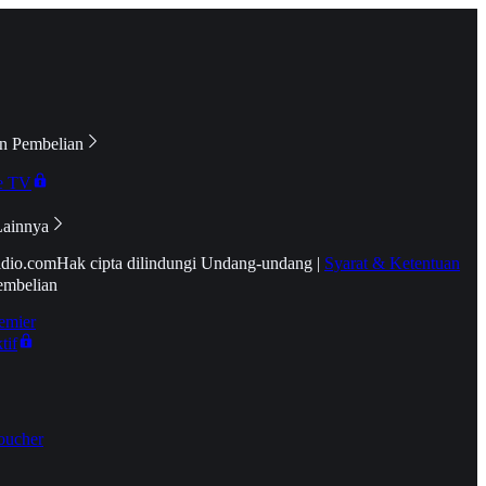
n Pembelian
e TV
Lainnya
idio.com
Hak cipta dilindungi Undang-undang
|
Syarat & Ketentuan
embelian
emier
tif
oucher