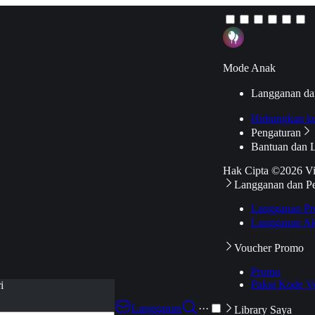
Mode Anak
Langganan da
Hubungkan k
Pengaturan
Bantuan dan 
Hak Cipta ©2026 V
Langganan dan P
Langganan Pr
Langganan Ak
Voucher Promo
Promo
Pakai Kode V
i
Langganan
···
Library Saya