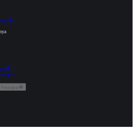
onan
nya
kun
aringan
 Perangkat