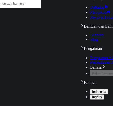
Daftarku
Mengikuti
Riwayat Tont
Bantuan dan Lain
Bantuan
Blog
Pengaturan
Pengaturan A
Pemeriksaan J
Bahasa
Keluar Semua
Bahasa
Indonesia
Inggris