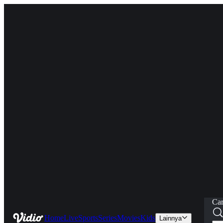
Car
Home
Live
Sports
Series
Movies
Kids
Lainnya