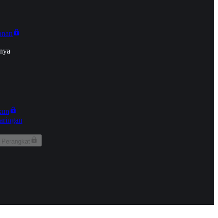
onan
nya
kun
aringan
 Perangkat