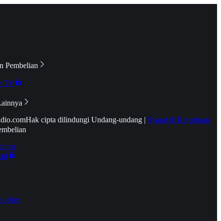
n Pembelian
e TV
Lainnya
idio.com
Hak cipta dilindungi Undang-undang
|
Syarat & Ketentuan
embelian
emier
tif
oucher