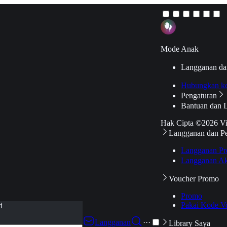
Mode Anak
Langganan da
Hubungkan k
Pengaturan
Bantuan dan 
Hak Cipta ©2026 V
Langganan dan P
Langganan Pr
Langganan Ak
Voucher Promo
Promo
Pakai Kode V
i
Langganan
···
Library Saya