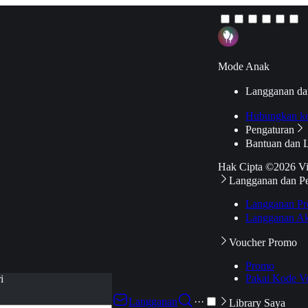
Mode Anak
Langganan da
Hubungkan k
Pengaturan
Bantuan dan 
Hak Cipta ©2026 V
Langganan dan P
Langganan Pr
Langganan Ak
Voucher Promo
Promo
Pakai Kode V
i
Langganan
···
Library Saya