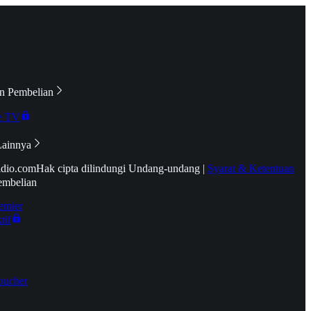
n Pembelian
e TV
Lainnya
idio.com
Hak cipta dilindungi Undang-undang
|
Syarat & Ketentuan
embelian
emier
tif
oucher