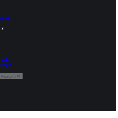
onan
nya
kun
aringan
 Perangkat