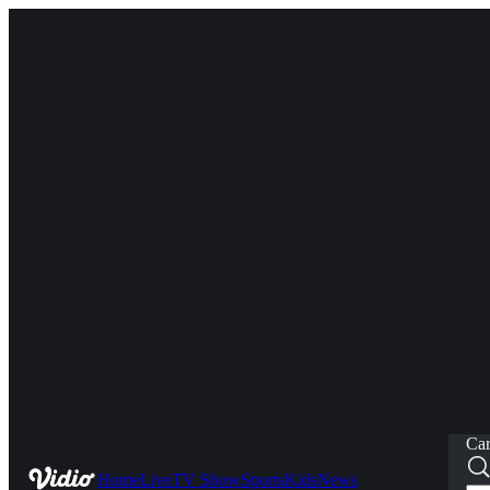
Car
Home
Live
TV Show
Sports
Kids
News