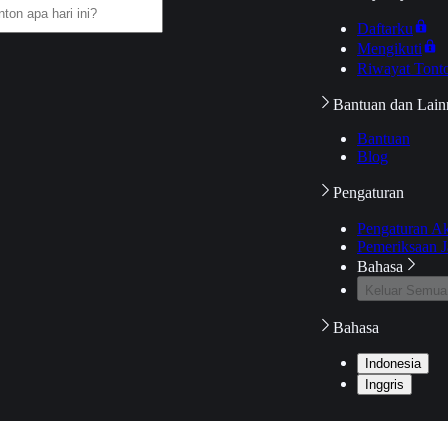
Daftarku
Mengikuti
Riwayat Tont
Bantuan dan Lain
Bantuan
Blog
Pengaturan
Pengaturan A
Pemeriksaan J
Bahasa
Keluar Semua
Bahasa
Indonesia
Inggris