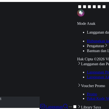
Mode Anak
Langganan da
Hubungkan k
Pengaturan
Bantuan dan 
Hak Cipta ©2026 V
Langganan dan P
Langganan Pr
Langganan Ak
Voucher Promo
Promo
Pakai Kode V
i
Langganan
···
Library Saya