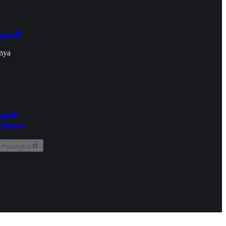
onan
nya
kun
aringan
 Perangkat