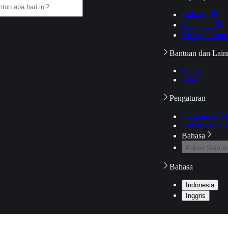
Daftarku
Mengikuti
Riwayat Tont
Bantuan dan Lain
Bantuan
Blog
Pengaturan
Pengaturan A
Pemeriksaan J
Bahasa
Keluar Semua
Bahasa
Indonesia
Inggris