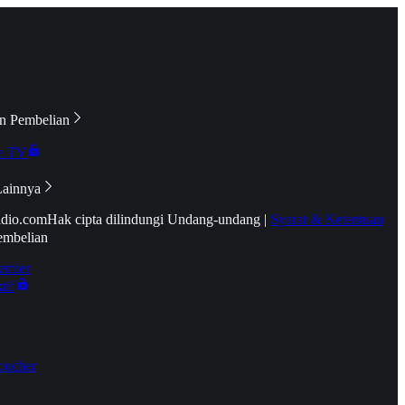
n Pembelian
e TV
Lainnya
idio.com
Hak cipta dilindungi Undang-undang
|
Syarat & Ketentuan
embelian
emier
tif
oucher