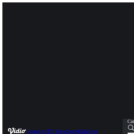
Car
Home
Live
TV Show
Sports
Kids
News