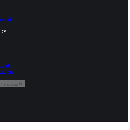
onan
nya
kun
aringan
 Perangkat