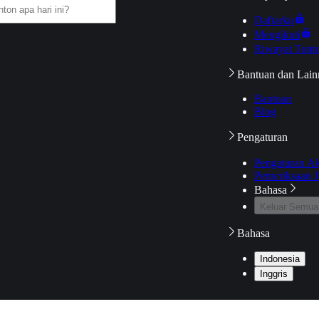
Daftarku
Mengikuti
Riwayat Tont
Bantuan dan Lain
Bantuan
Blog
Pengaturan
Pengaturan A
Pemeriksaan J
Bahasa
Keluar Semua
Bahasa
Indonesia
Inggris