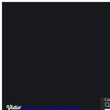
Car
Home
Live
TV Show
Sports
Kids
News