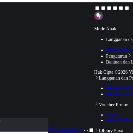
Mode Anak
Langganan da
Hubungkan k
Pengaturan
Bantuan dan 
Hak Cipta ©2026 V
Langganan dan P
Langganan Pr
Langganan Ak
Voucher Promo
Promo
Pakai Kode V
i
Langganan
···
Library Saya