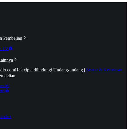
n Pembelian
e TV
Lainnya
idio.com
Hak cipta dilindungi Undang-undang
|
Syarat & Ketentuan
embelian
emier
tif
oucher