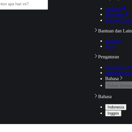
Daftarku
Mengikuti
Riwayat Tont
Bantuan dan Lain
Bantuan
Blog
Pengaturan
Pengaturan A
Pemeriksaan J
Bahasa
Keluar Semua
Bahasa
Indonesia
Inggris