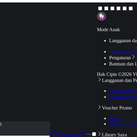
Mode Anak
Langganan da
Hubungkan k
Pengaturan
Bantuan dan 
Hak Cipta ©2026 V
Langganan dan P
Langganan Pr
Langganan Ak
Voucher Promo
Promo
Pakai Kode V
i
Langganan
···
Library Saya