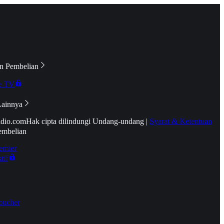
n Pembelian
e TV
Lainnya
idio.com
Hak cipta dilindungi Undang-undang
|
Syarat & Ketentuan
embelian
emier
tif
oucher