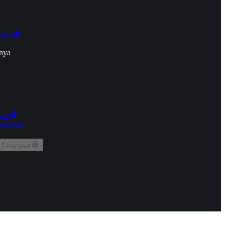
onan
nya
kun
aringan
 Perangkat