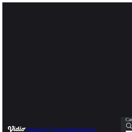
Car
Home
Live
TV Show
Sports
Kids
News