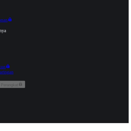
onan
nya
kun
aringan
 Perangkat