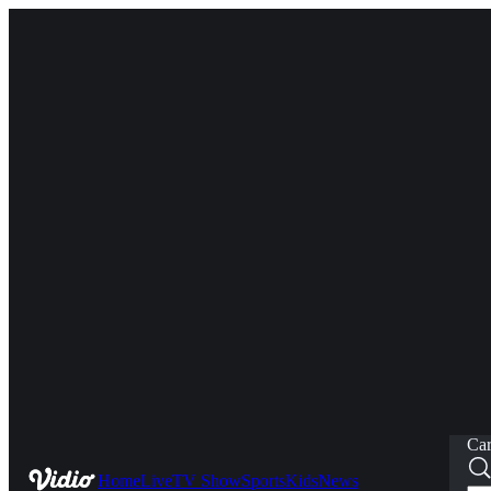
Car
Home
Live
TV Show
Sports
Kids
News