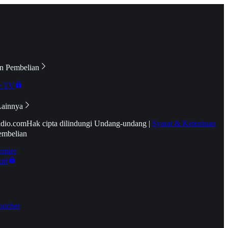
n Pembelian
e TV
Lainnya
idio.com
Hak cipta dilindungi Undang-undang
|
Syarat & Ketentuan
embelian
emier
tif
oucher