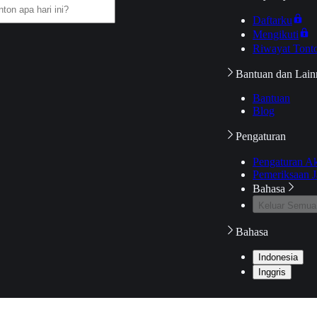
Daftarku
Mengikuti
Riwayat Tont
Bantuan dan Lain
Bantuan
Blog
Pengaturan
Pengaturan A
Pemeriksaan J
Bahasa
Keluar Semua
Bahasa
Indonesia
Inggris