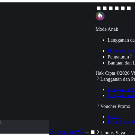
Mode Anak
Langganan da
Hubungkan k
Pengaturan
Bantuan dan 
Hak Cipta ©2026 V
Langganan dan P
Langganan Pr
Langganan Ak
Voucher Promo
Promo
Pakai Kode V
i
Langganan
···
Library Saya