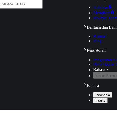
Daftarku
Mengikuti
Riwayat Tont
Bantuan dan Lain
Bantuan
Blog
Pengaturan
Pengaturan A
Pemeriksaan J
Bahasa
Keluar Semua
Bahasa
Indonesia
Inggris