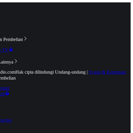
n Pembelian
e TV
Lainnya
idio.com
Hak cipta dilindungi Undang-undang
|
Syarat & Ketentuan
embelian
emier
tif
oucher