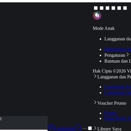
Mode Anak
Langganan da
Hubungkan k
Pengaturan
Bantuan dan 
Hak Cipta ©2026 V
Langganan dan P
Langganan Pr
Langganan Ak
Voucher Promo
Promo
Pakai Kode V
i
Langganan
···
Library Saya