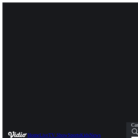
Car
Home
Live
TV Show
Sports
Kids
News