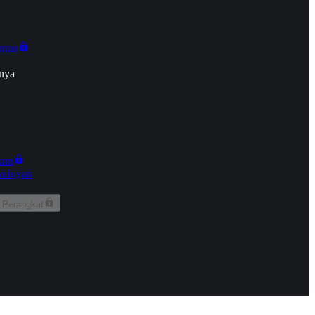
onan
nya
kun
aringan
 Perangkat