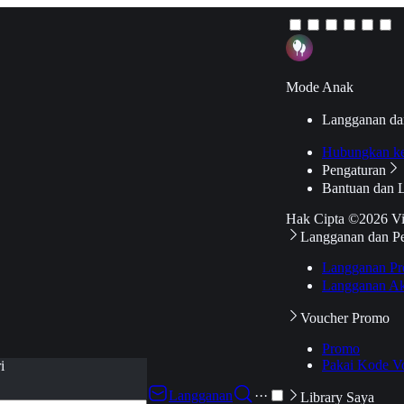
Mode Anak
Langganan da
Hubungkan k
Pengaturan
Bantuan dan 
Hak Cipta ©2026 V
Langganan dan P
Langganan Pr
Langganan Ak
Voucher Promo
Promo
Pakai Kode V
i
Langganan
···
Library Saya