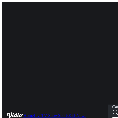
Car
Home
Live
TV Show
Sports
Kids
News