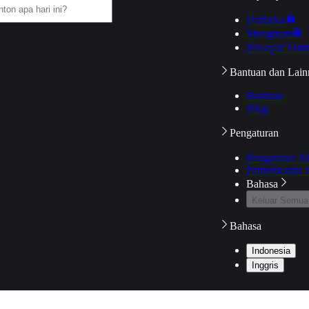
Daftarku
Mengikuti
Riwayat Tont
Bantuan dan Lain
Bantuan
Blog
Pengaturan
Pengaturan A
Pemeriksaan J
Bahasa
Keluar Semua
Bahasa
Indonesia
Inggris