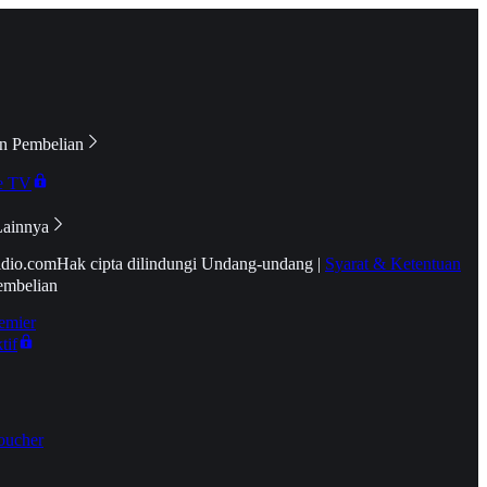
n Pembelian
e TV
Lainnya
idio.com
Hak cipta dilindungi Undang-undang
|
Syarat & Ketentuan
embelian
emier
tif
oucher