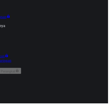
onan
nya
kun
aringan
 Perangkat