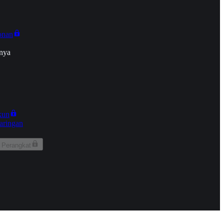
onan
nya
kun
aringan
 Perangkat