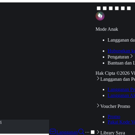
Mode Anak
Langganan da
Hubungkan k
Pengaturan
Bantuan dan 
Hak Cipta ©2026 V
Langganan dan P
Langganan Pr
Langganan Ak
Voucher Promo
Promo
Pakai Kode V
i
Langganan
···
Library Saya