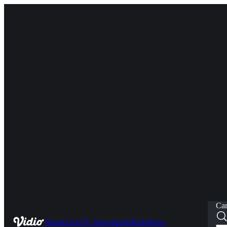
Car
Home
Live
TV Show
Sports
Kids
News