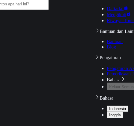
Daftarku
Mengikuti
Riwayat Tont
Bantuan dan Lain
Bantuan
Blog
Pengaturan
Pengaturan A
Pemeriksaan J
Bahasa
Keluar Semua
Bahasa
Indonesia
Inggris