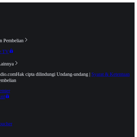
n Pembelian
e TV
Lainnya
idio.com
Hak cipta dilindungi Undang-undang
|
Syarat & Ketentuan
embelian
emier
tif
oucher