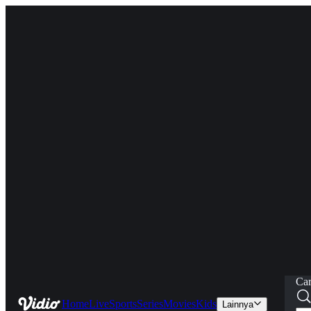
Car
Home
Live
Sports
Series
Movies
Kids
Lainnya