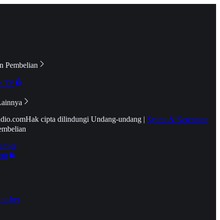
n Pembelian
e TV
Lainnya
idio.com
Hak cipta dilindungi Undang-undang
|
Syarat & Ketentuan
embelian
emier
tif
oucher