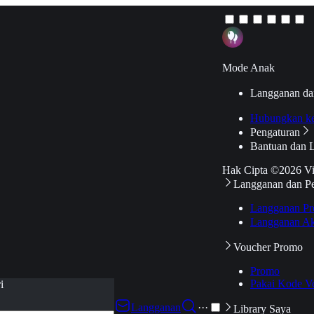
Mode Anak
Langganan da
Hubungkan k
Pengaturan
Bantuan dan 
Hak Cipta ©2026 V
Langganan dan P
Langganan Pr
Langganan Ak
Voucher Promo
Promo
Pakai Kode V
i
Langganan
···
Library Saya