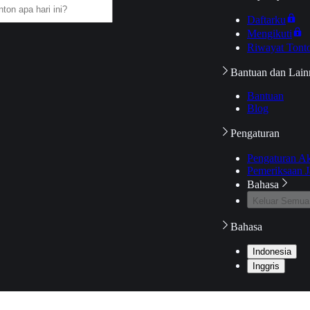
Daftarku
Mengikuti
Riwayat Tont
Bantuan dan Lain
Bantuan
Blog
Pengaturan
Pengaturan A
Pemeriksaan J
Bahasa
Keluar Semua
Bahasa
Indonesia
Inggris