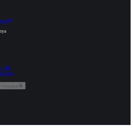
onan
nya
kun
aringan
 Perangkat