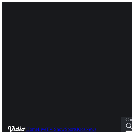
Car
Home
Live
TV Show
Sports
Kids
News