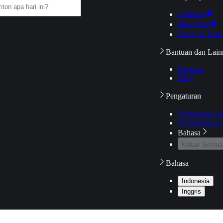
Daftarku
Mengikuti
Riwayat Tont
Bantuan dan Lain
Bantuan
Blog
Pengaturan
Pengaturan A
Pemeriksaan J
Bahasa
Keluar Semua
Bahasa
Indonesia
Inggris