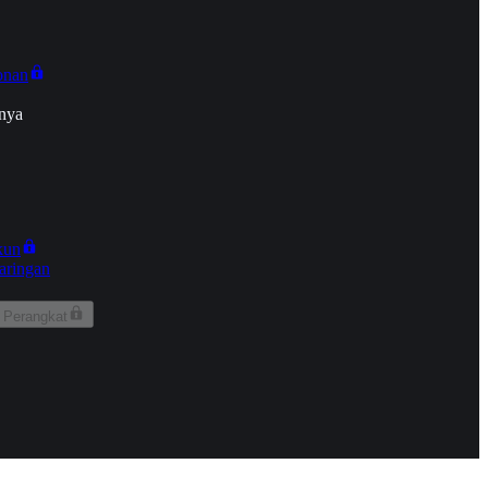
onan
nya
kun
aringan
 Perangkat