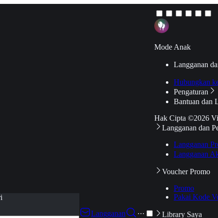
Mode Anak
Langganan da
Hubungkan k
Pengaturan
Bantuan dan 
Hak Cipta ©2026 V
Langganan dan P
Langganan Pr
Langganan Ak
Voucher Promo
Promo
Pakai Kode V
i
Langganan
···
Library Saya