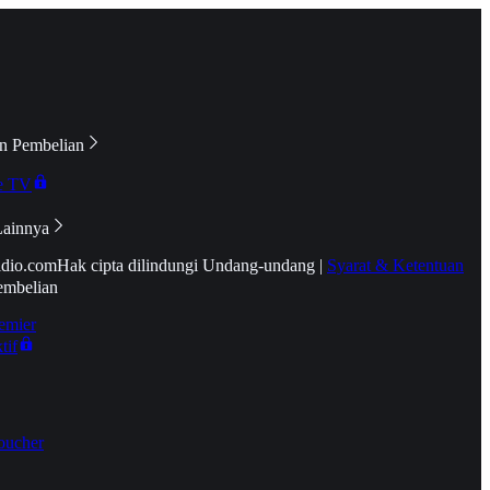
n Pembelian
e TV
Lainnya
idio.com
Hak cipta dilindungi Undang-undang
|
Syarat & Ketentuan
embelian
emier
tif
oucher