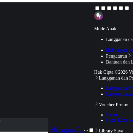
Mode Anak
Langganan da
Hubungkan k
Pengaturan
Bantuan dan 
Hak Cipta ©2026 V
Langganan dan P
Langganan Pr
Langganan Ak
Voucher Promo
Promo
Pakai Kode V
i
Langganan
···
Library Saya