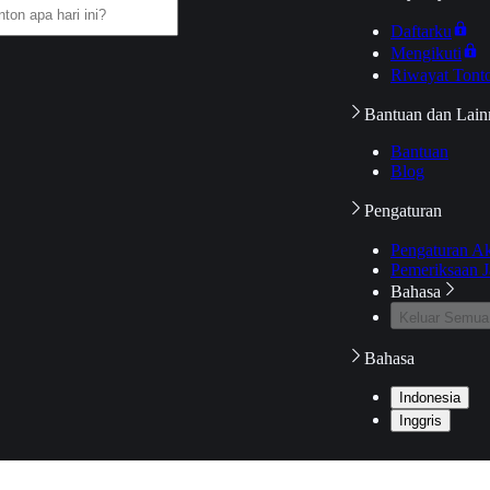
Daftarku
Mengikuti
Riwayat Tont
Bantuan dan Lain
Bantuan
Blog
Pengaturan
Pengaturan A
Pemeriksaan J
Bahasa
Keluar Semua
Bahasa
Indonesia
Inggris