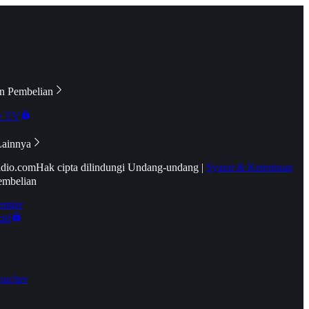
n Pembelian
e TV
Lainnya
idio.com
Hak cipta dilindungi Undang-undang
|
Syarat & Ketentuan
embelian
emier
tif
oucher