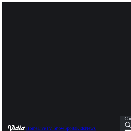
Car
Home
Live
TV Show
Sports
Kids
News