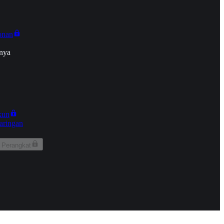
onan
nya
kun
aringan
 Perangkat