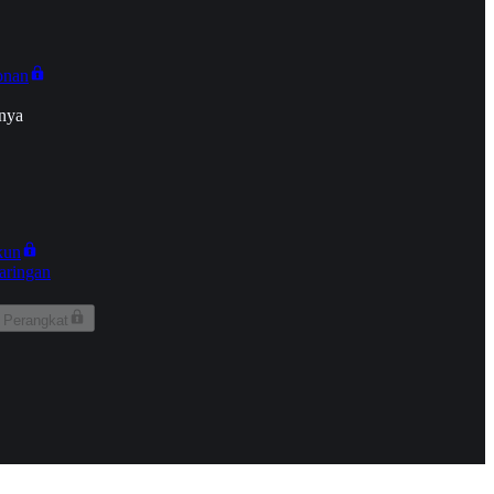
onan
nya
kun
aringan
 Perangkat