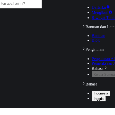
Daftarku
Mengikuti
Riwayat Tont
Bantuan dan Lain
Bantuan
Blog
Pengaturan
Pengaturan A
Pemeriksaan J
Bahasa
Keluar Semua
Bahasa
Indonesia
Inggris