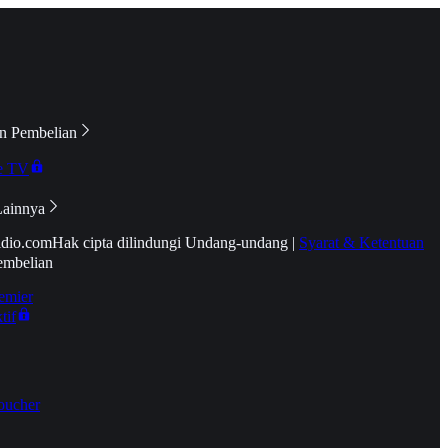
n Pembelian
e TV
Lainnya
idio.com
Hak cipta dilindungi Undang-undang
|
Syarat & Ketentuan
embelian
emier
tif
oucher