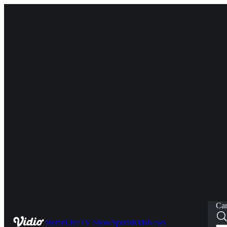
Car
Home
Live
TV Show
Sports
Kids
News