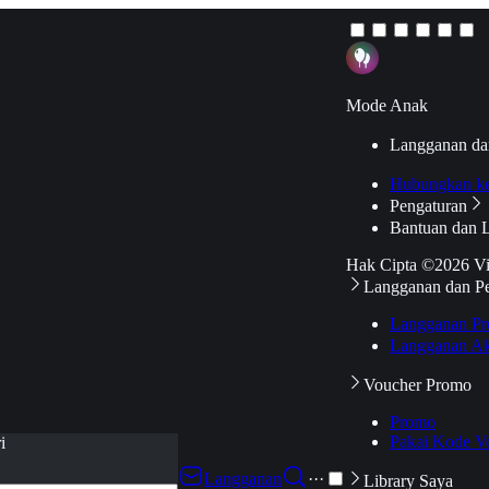
Mode Anak
Langganan da
Hubungkan k
Pengaturan
Bantuan dan 
Hak Cipta ©2026 V
Langganan dan P
Langganan Pr
Langganan Ak
Voucher Promo
Promo
Pakai Kode V
i
Langganan
···
Library Saya