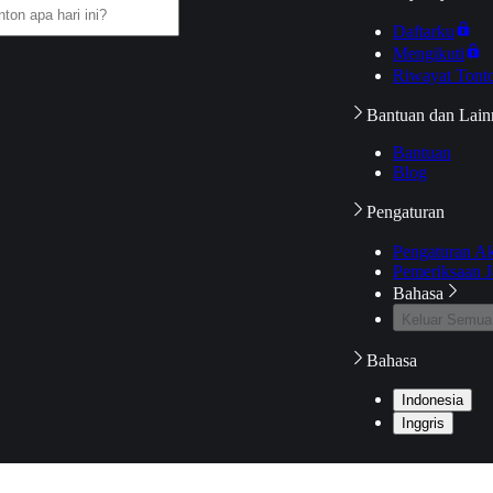
Daftarku
Mengikuti
Riwayat Tont
Bantuan dan Lain
Bantuan
Blog
Pengaturan
Pengaturan A
Pemeriksaan J
Bahasa
Keluar Semua
Bahasa
Indonesia
Inggris