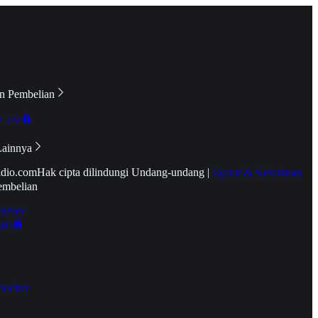
n Pembelian
e TV
Lainnya
idio.com
Hak cipta dilindungi Undang-undang
|
Syarat & Ketentuan
embelian
emier
tif
oucher