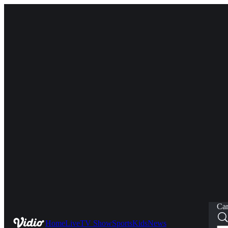
Car
Home
Live
TV Show
Sports
Kids
News