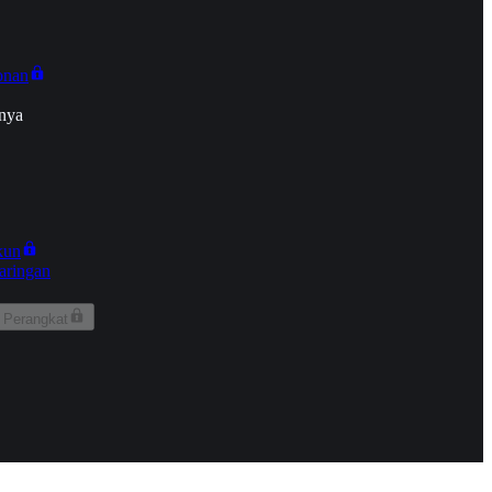
onan
nya
kun
aringan
 Perangkat