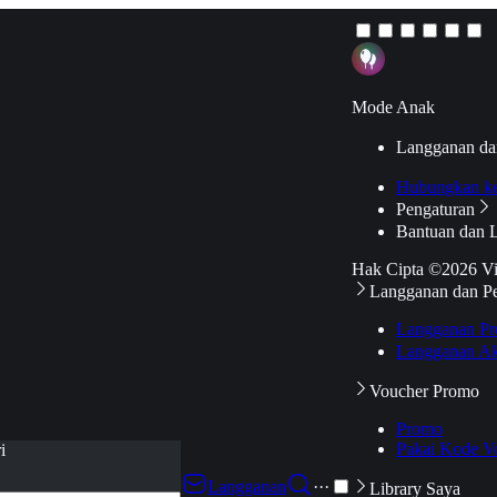
Mode Anak
Langganan da
Hubungkan k
Pengaturan
Bantuan dan 
Hak Cipta ©2026 V
Langganan dan P
Langganan Pr
Langganan Ak
Voucher Promo
Promo
Pakai Kode V
i
Langganan
···
Library Saya