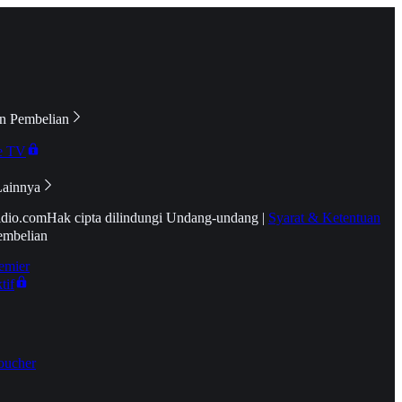
n Pembelian
e TV
Lainnya
idio.com
Hak cipta dilindungi Undang-undang
|
Syarat & Ketentuan
embelian
emier
tif
oucher