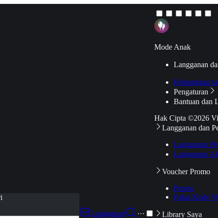
Mode Anak
Langganan da
Hubungkan k
Pengaturan
Bantuan dan 
Hak Cipta ©2026 V
Langganan dan P
Langganan Pr
Langganan Ak
Voucher Promo
Promo
Pakai Kode V
i
Langganan
···
Library Saya