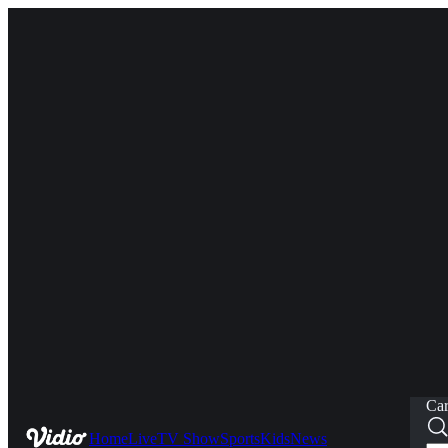
Car
Home
Live
TV Show
Sports
Kids
News