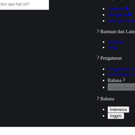
Daftarku
Mengikuti
Riwayat Tont
Bantuan dan Lain
Bantuan
Blog
Pengaturan
Pengaturan A
Pemeriksaan J
Bahasa
Keluar Semua
Bahasa
Indonesia
Inggris