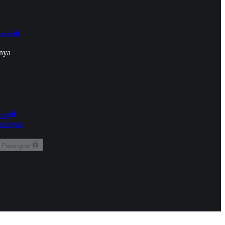
onan
nya
kun
aringan
 Perangkat