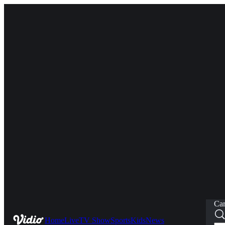
Car
Home
Live
TV Show
Sports
Kids
News