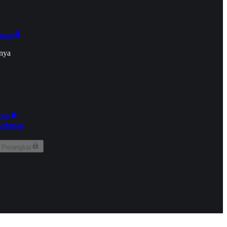
onan
nya
kun
aringan
 Perangkat