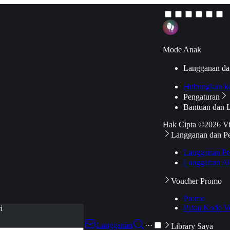
Mode Anak
Langganan da
Hubungkan k
Pengaturan
Bantuan dan 
Hak Cipta ©2026 V
Langganan dan P
Langganan Pr
Langganan Ak
Voucher Promo
Promo
Pakai Kode V
i
Langganan
···
Library Saya