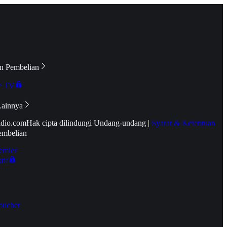
n Pembelian
e TV
Lainnya
idio.com
Hak cipta dilindungi Undang-undang
|
Syarat & Ketentuan
embelian
emier
tif
oucher