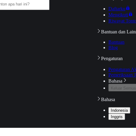
Daftarku
Mengikuti
Riwayat Tont
Bantuan dan Lain
Bantuan
Blog
Pengaturan
Pengaturan A
Pemeriksaan J
Bahasa
Keluar Semua
Bahasa
Indonesia
Inggris