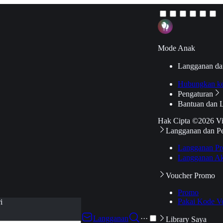
Mode Anak
Langganan da
Hubungkan k
Pengaturan
Bantuan dan 
Hak Cipta ©2026 V
Langganan dan P
Langganan Pr
Langganan Ak
Voucher Promo
Promo
Pakai Kode V
i
Langganan
···
Library Saya