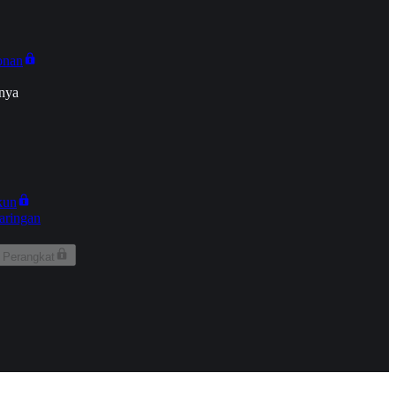
onan
nya
kun
aringan
 Perangkat