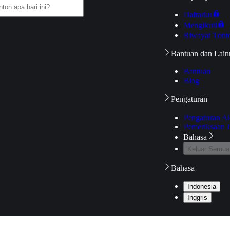
Daftarku
Mengikuti
Riwayat Tont
Bantuan dan Lain
Bantuan
Blog
Pengaturan
Pengaturan A
Pemeriksaan J
Bahasa
Keluar Semua
Bahasa
Indonesia
Inggris