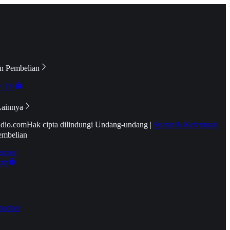
n Pembelian
e TV
Lainnya
idio.com
Hak cipta dilindungi Undang-undang
|
Syarat & Ketentuan
embelian
emier
tif
oucher