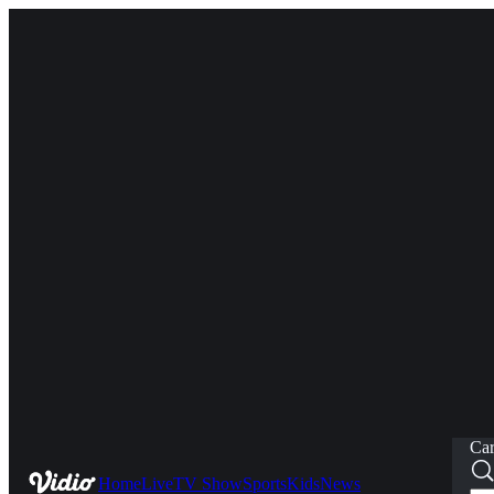
Car
Home
Live
TV Show
Sports
Kids
News