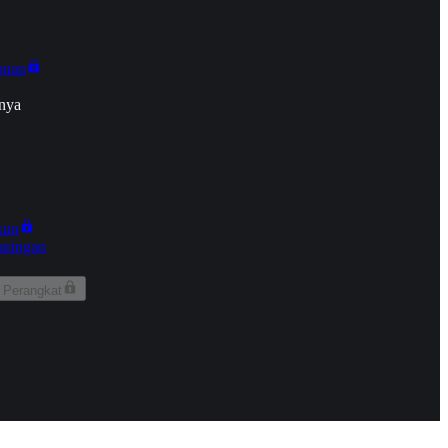
onan
nya
kun
aringan
 Perangkat