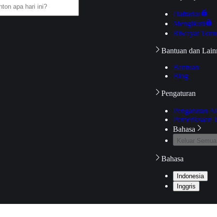
Daftarku
Mengikuti
Riwayat Tont
Bantuan dan Lain
Bantuan
Blog
Pengaturan
Pengaturan A
Pemeriksaan J
Bahasa
Keluar Semua
Bahasa
Indonesia
Inggris