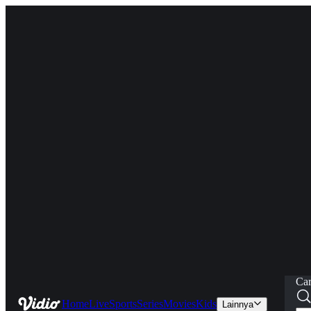
Car
Home
Live
Sports
Series
Movies
Kids
Lainnya