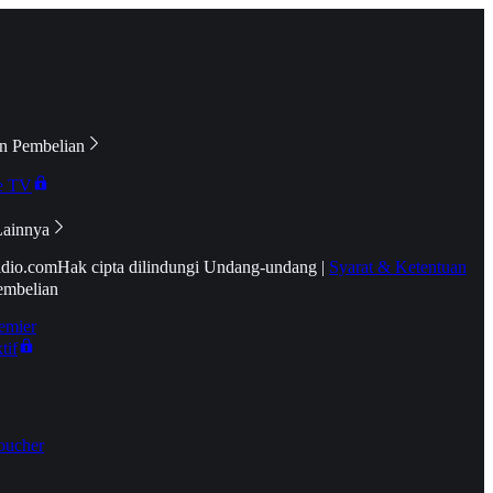
n Pembelian
e TV
Lainnya
idio.com
Hak cipta dilindungi Undang-undang
|
Syarat & Ketentuan
embelian
emier
tif
oucher