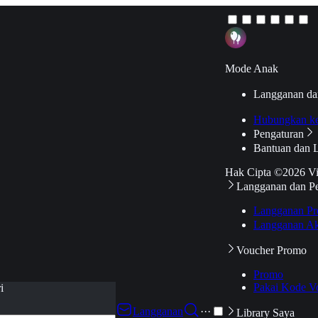
Mode Anak
Langganan da
Hubungkan k
Pengaturan
Bantuan dan 
Hak Cipta ©2026 V
Langganan dan P
Langganan Pr
Langganan Ak
Voucher Promo
Promo
Pakai Kode V
i
Langganan
···
Library Saya