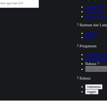
Daftarku
Mengikuti
Riwayat Tont
Bantuan dan Lain
Bantuan
Blog
Pengaturan
Pengaturan A
Pemeriksaan J
Bahasa
Keluar Semua
Bahasa
Indonesia
Inggris