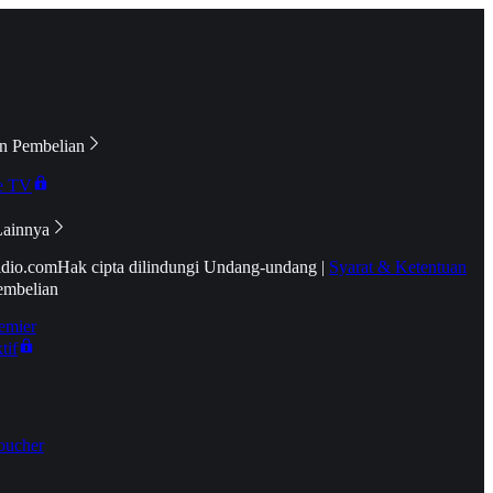
n Pembelian
e TV
Lainnya
idio.com
Hak cipta dilindungi Undang-undang
|
Syarat & Ketentuan
embelian
emier
tif
oucher