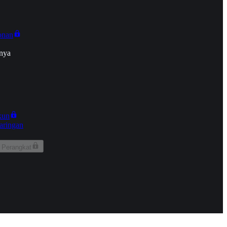
onan
nya
kun
aringan
 Perangkat