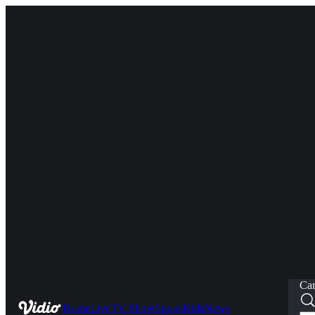
Car
Home
Live
TV Show
Sports
Kids
News