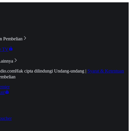
n Pembelian
e TV
Lainnya
idio.com
Hak cipta dilindungi Undang-undang
|
Syarat & Ketentuan
embelian
emier
tif
oucher