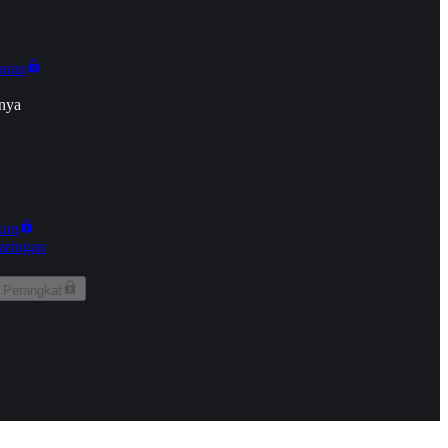
onan
nya
kun
aringan
 Perangkat