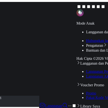
Mode Anak
Langganan da
Hubungkan k
Pengaturan
Bantuan dan 
Hak Cipta ©2026 V
Langganan dan P
Langganan Pr
Langganan Ak
Voucher Promo
Promo
Pakai Kode V
i
Langganan
···
Library Saya