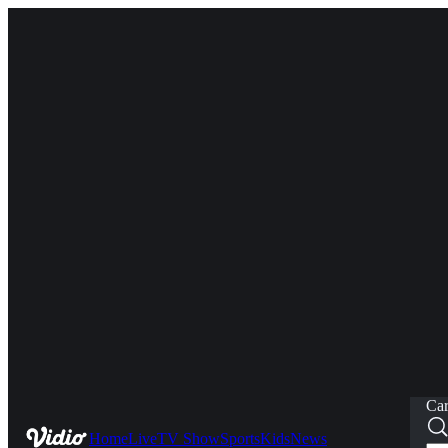
Car
Home
Live
TV Show
Sports
Kids
News