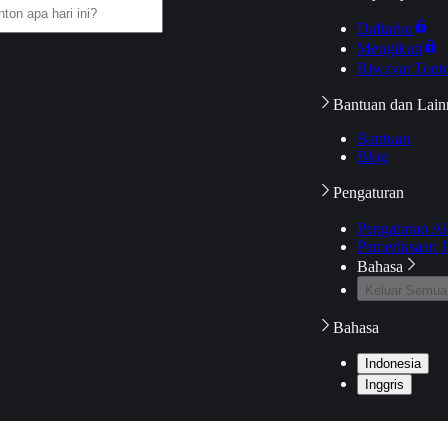
Daftarku
Mengikuti
Riwayat Tont
Bantuan dan Lain
Bantuan
Blog
Pengaturan
Pengaturan A
Pemeriksaan J
Bahasa
Keluar Semua
Bahasa
Indonesia
Inggris