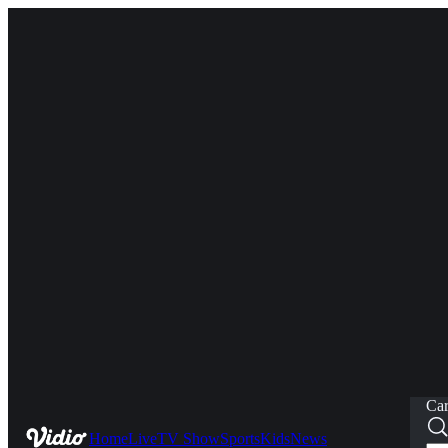
Car
Home
Live
TV Show
Sports
Kids
News