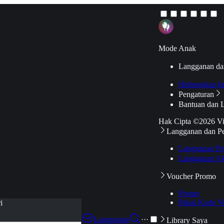
Mode Anak
Langganan da
Hubungkan k
Pengaturan
Bantuan dan 
Hak Cipta ©2026 V
Langganan dan P
Langganan Pr
Langganan Ak
Voucher Promo
Promo
Pakai Kode V
i
Langganan
···
Library Saya