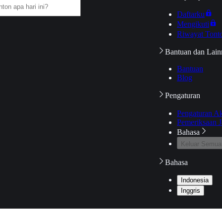
Daftarku
Mengikuti
Riwayat Tont
Bantuan dan Lain
Bantuan
Blog
Pengaturan
Pengaturan A
Pemeriksaan J
Bahasa
Keluar Semua
Bahasa
Indonesia
Inggris