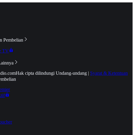
n Pembelian
e TV
Lainnya
idio.com
Hak cipta dilindungi Undang-undang
|
Syarat & Ketentuan
embelian
emier
tif
oucher