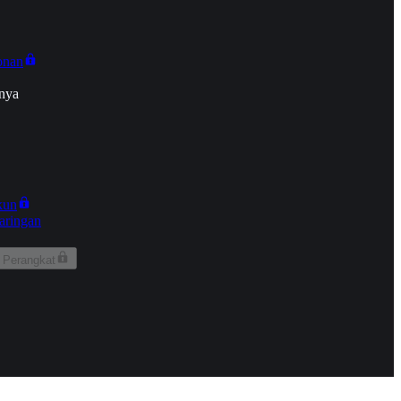
onan
nya
kun
aringan
 Perangkat