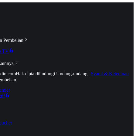
n Pembelian
e TV
Lainnya
idio.com
Hak cipta dilindungi Undang-undang
|
Syarat & Ketentuan
embelian
emier
tif
oucher