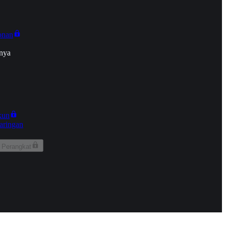
onan
nya
kun
aringan
 Perangkat