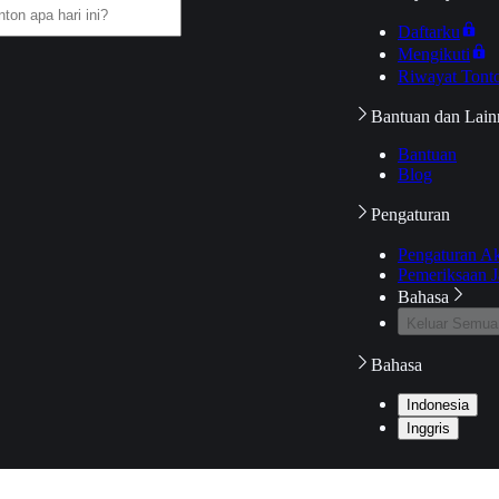
Daftarku
Mengikuti
Riwayat Tont
Bantuan dan Lain
Bantuan
Blog
Pengaturan
Pengaturan A
Pemeriksaan J
Bahasa
Keluar Semua
Bahasa
Indonesia
Inggris