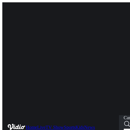
Car
Home
Live
TV Show
Sports
Kids
News