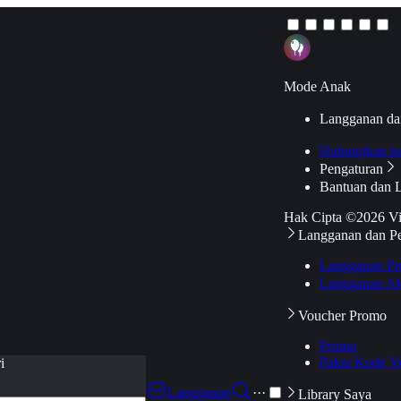
Mode Anak
Langganan da
Hubungkan k
Pengaturan
Bantuan dan 
Hak Cipta ©2026 V
Langganan dan P
Langganan Pr
Langganan Ak
Voucher Promo
Promo
Pakai Kode V
i
Langganan
···
Library Saya