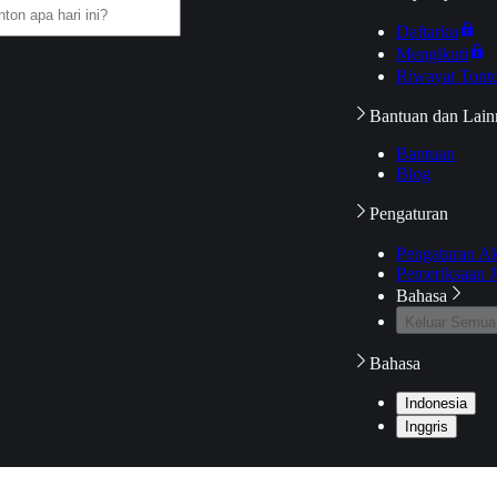
Daftarku
Mengikuti
Riwayat Tont
Bantuan dan Lain
Bantuan
Blog
Pengaturan
Pengaturan A
Pemeriksaan J
Bahasa
Keluar Semua
Bahasa
Indonesia
Inggris