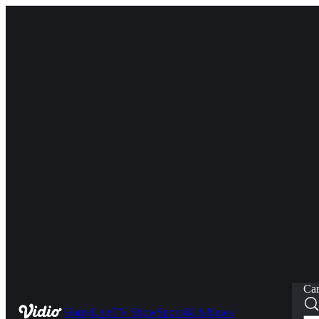
Car
Home
Live
TV Show
Sports
Kids
News