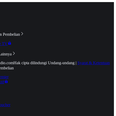
n Pembelian
e TV
Lainnya
idio.com
Hak cipta dilindungi Undang-undang
|
Syarat & Ketentuan
embelian
emier
tif
oucher