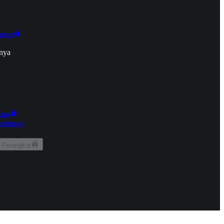
onan
nya
kun
aringan
 Perangkat