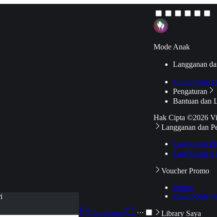
Mode Anak
Langganan da
Hubungkan k
Pengaturan
Bantuan dan 
Hak Cipta ©2026 V
Langganan dan P
Langganan Pr
Langganan Ak
Voucher Promo
Promo
Pakai Kode V
i
Langganan
···
Library Saya