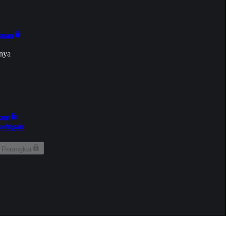
onan
nya
kun
aringan
 Perangkat