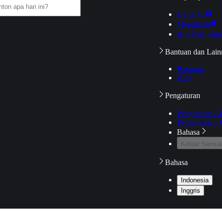
Daftarku
Mengikuti
Riwayat Tont
Bantuan dan Lain
Bantuan
Blog
Pengaturan
Pengaturan A
Pemeriksaan J
Bahasa
Keluar Semua
Bahasa
Indonesia
Inggris