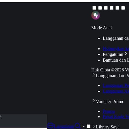
Mode Anak
Langganan da
Hubungkan k
Pengaturan
Bantuan dan 
Hak Cipta ©2026 V
Langganan dan P
Langganan Pr
Langganan Ak
Voucher Promo
Promo
Pakai Kode V
i
Langganan
···
Library Saya