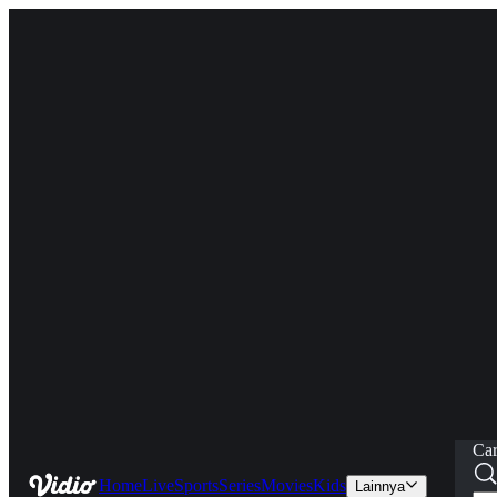
Car
Home
Live
Sports
Series
Movies
Kids
Lainnya