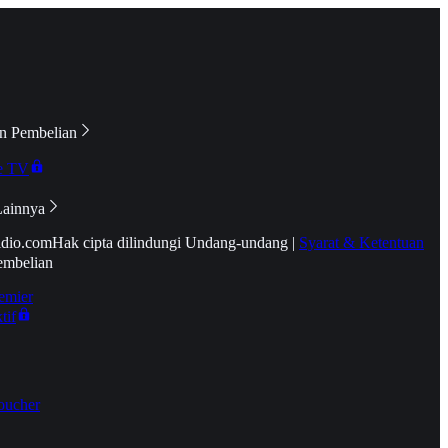
n Pembelian
e TV
Lainnya
idio.com
Hak cipta dilindungi Undang-undang
|
Syarat & Ketentuan
embelian
emier
tif
oucher