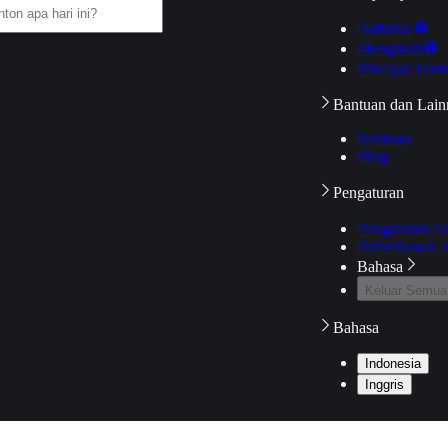
Daftarku
Mengikuti
Riwayat Tont
Bantuan dan Lain
Bantuan
Blog
Pengaturan
Pengaturan A
Pemeriksaan J
Bahasa
Keluar Semua
Bahasa
Indonesia
Inggris