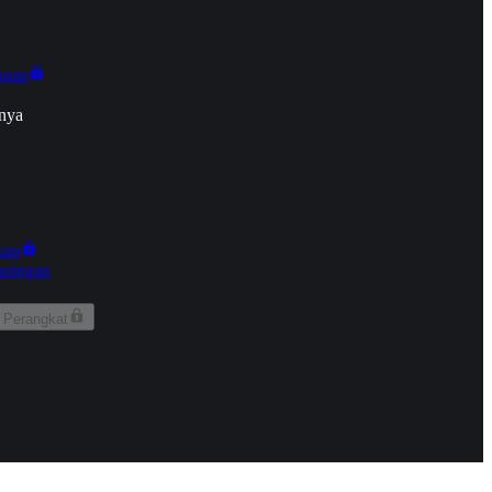
onan
nya
kun
aringan
 Perangkat