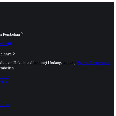
n Pembelian
e TV
Lainnya
idio.com
Hak cipta dilindungi Undang-undang
|
Syarat & Ketentuan
embelian
emier
tif
oucher