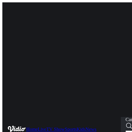
Car
Home
Live
TV Show
Sports
Kids
News