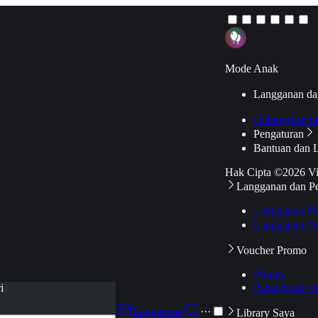
Mode Anak
Langganan da
Hubungkan k
Pengaturan
Bantuan dan 
Hak Cipta ©2026 V
Langganan dan P
Langganan Pr
Langganan Ak
Voucher Promo
Promo
Pakai Kode V
i
Langganan
···
Library Saya