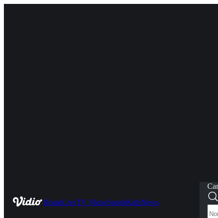
Car
Home
Live
TV Show
Sports
Kids
News