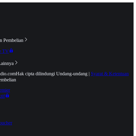
n Pembelian
e TV
Lainnya
idio.com
Hak cipta dilindungi Undang-undang
|
Syarat & Ketentuan
embelian
emier
tif
oucher