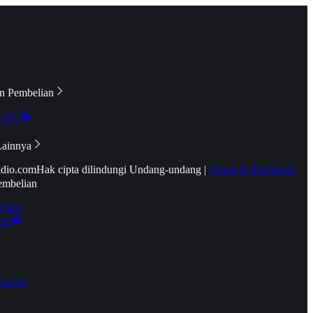
n Pembelian
e TV
Lainnya
idio.com
Hak cipta dilindungi Undang-undang
|
Syarat & Ketentuan
embelian
emier
tif
oucher