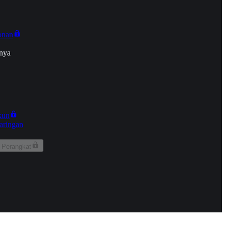
onan
nya
kun
aringan
 Perangkat