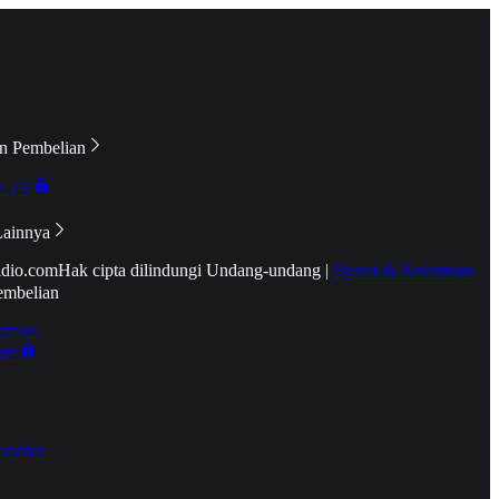
n Pembelian
e TV
Lainnya
idio.com
Hak cipta dilindungi Undang-undang
|
Syarat & Ketentuan
embelian
emier
tif
oucher