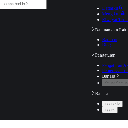
Daftarku
Mengikuti
Riwayat Tont
Bantuan dan Lain
Bantuan
Blog
Pengaturan
Pengaturan A
Pemeriksaan J
Bahasa
Keluar Semua
Bahasa
Indonesia
Inggris