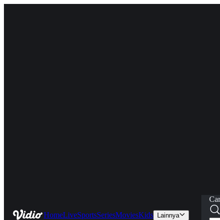
Car
Home
Live
Sports
Series
Movies
Kids
Lainnya