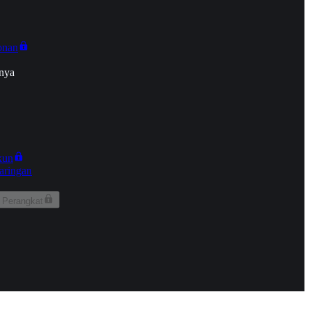
onan
nya
kun
aringan
 Perangkat