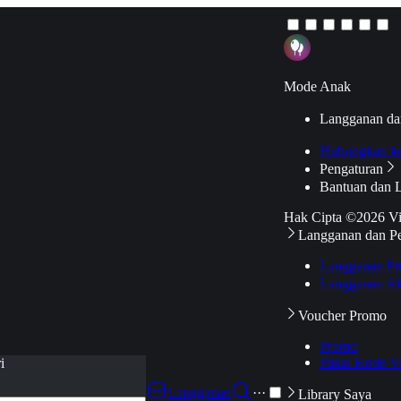
Mode Anak
Langganan da
Hubungkan k
Pengaturan
Bantuan dan 
Hak Cipta ©2026 V
Langganan dan P
Langganan Pr
Langganan Ak
Voucher Promo
Promo
Pakai Kode V
i
Langganan
···
Library Saya