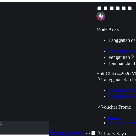
Mode Anak
Langganan da
Hubungkan k
Pengaturan
Bantuan dan 
Hak Cipta ©2026 V
Langganan dan P
Langganan Pr
Langganan Ak
Voucher Promo
Promo
Pakai Kode V
i
Langganan
···
Library Saya