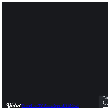
Car
Home
Live
TV Show
Sports
Kids
News