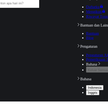
Daftarku
Mengikuti
Riwayat Tont
Bantuan dan Lain
Bantuan
Blog
Pengaturan
Pengaturan A
Pemeriksaan J
Bahasa
Keluar Semua
Bahasa
Indonesia
Inggris