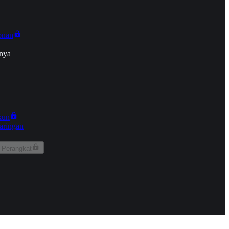
onan
nya
kun
aringan
 Perangkat