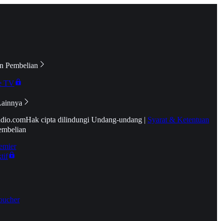
n Pembelian
e TV
Lainnya
idio.com
Hak cipta dilindungi Undang-undang
|
Syarat & Ketentuan
embelian
emier
tif
oucher