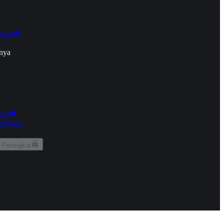
onan
nya
kun
aringan
 Perangkat