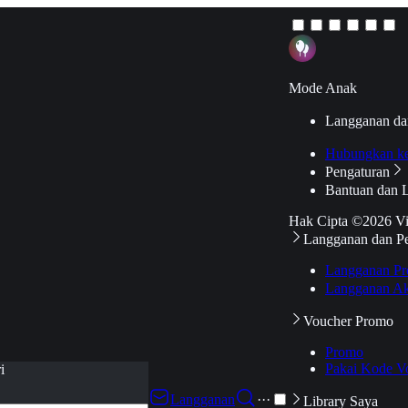
Mode Anak
Langganan da
Hubungkan k
Pengaturan
Bantuan dan 
Hak Cipta ©2026 V
Langganan dan P
Langganan Pr
Langganan Ak
Voucher Promo
Promo
Pakai Kode V
i
Langganan
···
Library Saya