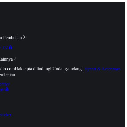
n Pembelian
e TV
Lainnya
idio.com
Hak cipta dilindungi Undang-undang
|
Syarat & Ketentuan
embelian
emier
tif
oucher