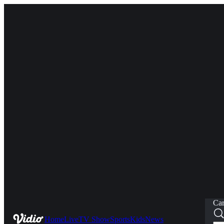
Car
Home
Live
TV Show
Sports
Kids
News