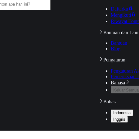
Daftarku
Mengikuti
Riwayat Tont
Bantuan dan Lain
Bantuan
Blog
Pengaturan
Pengaturan A
Pemeriksaan J
Bahasa
Keluar Semua
Bahasa
Indonesia
Inggris