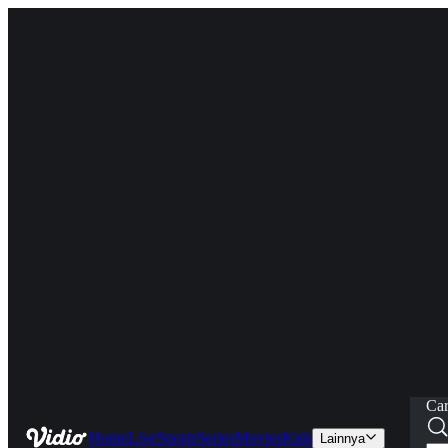
Car
Home
Live
Sports
Series
Movies
Kids
Lainnya