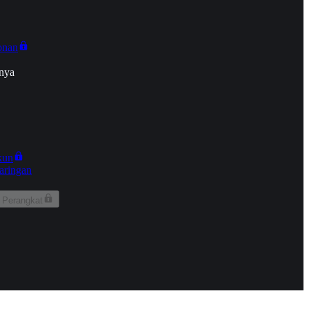
onan
nya
kun
aringan
 Perangkat