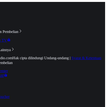
n Pembelian
e TV
Lainnya
idio.com
Hak cipta dilindungi Undang-undang
|
Syarat & Ketentuan
embelian
emier
tif
oucher