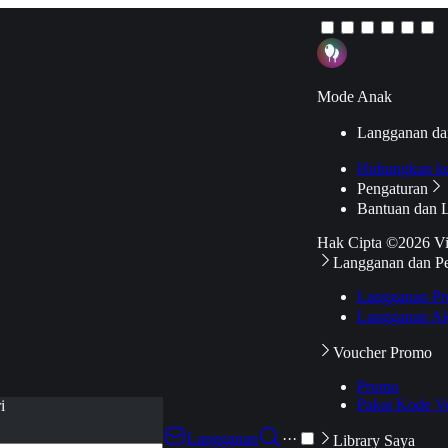
Mode Anak
Langganan da
Hubungkan k
Pengaturan
Bantuan dan 
Hak Cipta ©2026 V
Langganan dan P
Langganan Pr
Langganan Ak
Voucher Promo
Promo
Pakai Kode V
i
Langganan
···
Library Saya