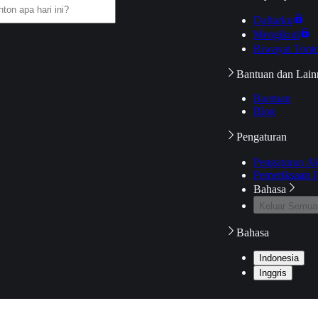
Daftarku
Mengikuti
Riwayat Tont
Bantuan dan Lain
Bantuan
Blog
Pengaturan
Pengaturan A
Pemeriksaan J
Bahasa
Keluar Semua
Bahasa
Indonesia
Inggris