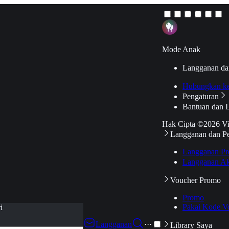
Mode Anak
Langganan da
Hubungkan k
Pengaturan
Bantuan dan 
Hak Cipta ©2026 V
Langganan dan P
Langganan Pr
Langganan Ak
Voucher Promo
Promo
Pakai Kode V
i
Langganan
···
Library Saya