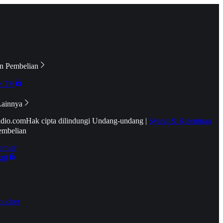
n Pembelian
e TV
Lainnya
idio.com
Hak cipta dilindungi Undang-undang
|
Syarat & Ketentuan
embelian
emier
tif
oucher