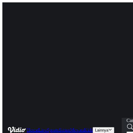
Car
Home
Live
Sports
Series
Movies
Kids
Lainnya