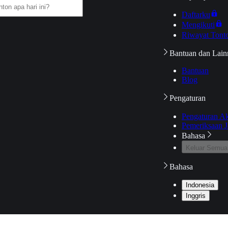
Daftarku
Mengikuti
Riwayat Tont
Bantuan dan Lain
Bantuan
Blog
Pengaturan
Pengaturan A
Pemeriksaan J
Bahasa
Keluar Semua
Bahasa
Indonesia
Inggris