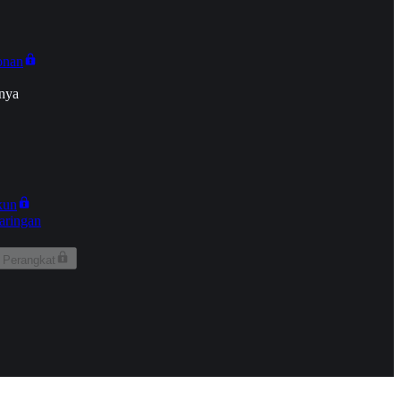
onan
nya
kun
aringan
 Perangkat