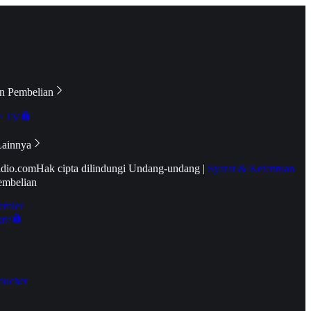
n Pembelian
e TV
Lainnya
idio.com
Hak cipta dilindungi Undang-undang
|
Syarat & Ketentuan
embelian
emier
tif
oucher