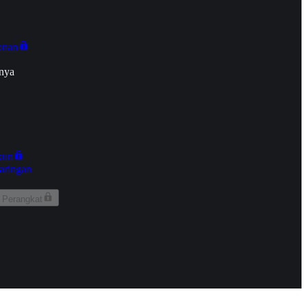
onan
nya
kun
aringan
 Perangkat