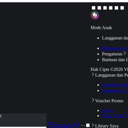
Mode Anak
Langganan da
Hubungkan k
Pengaturan
Bantuan dan 
Hak Cipta ©2026 V
Langganan dan P
Langganan Pr
Langganan Ak
Voucher Promo
Promo
Pakai Kode V
i
Langganan
···
Library Saya