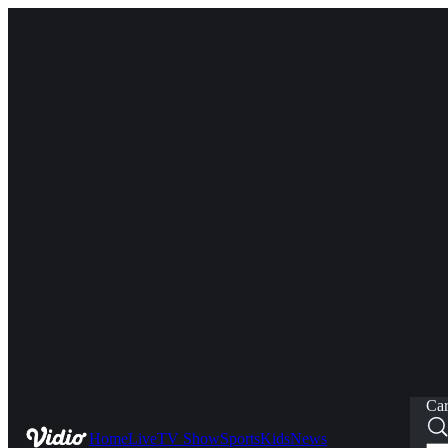
Car
Home
Live
TV Show
Sports
Kids
News