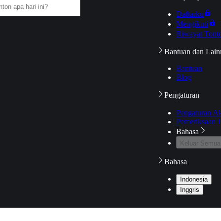
Daftarku
Mengikuti
Riwayat Tont
Bantuan dan Lain
Bantuan
Blog
Pengaturan
Pengaturan A
Pemeriksaan J
Bahasa
Keluar Semua
Bahasa
Indonesia
Inggris