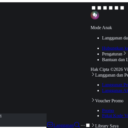
Mode Anak
Langganan da
Hubungkan k
Pengaturan
Bantuan dan 
Hak Cipta ©2026 V
Langganan dan P
Langganan Pr
Langganan Ak
Voucher Promo
Promo
Pakai Kode V
i
Langganan
···
Library Saya