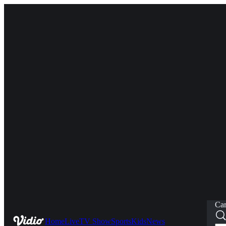
Car
Home
Live
TV Show
Sports
Kids
News