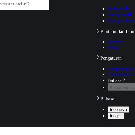
Daftarku
Mengikuti
Riwayat Tont
Bantuan dan Lain
Bantuan
Blog
Pengaturan
Pengaturan A
Pemeriksaan J
Bahasa
Keluar Semua
Bahasa
Indonesia
Inggris