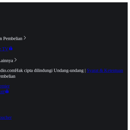
n Pembelian
e TV
Lainnya
idio.com
Hak cipta dilindungi Undang-undang
|
Syarat & Ketentuan
embelian
emier
tif
oucher