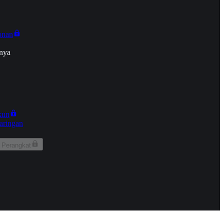
onan
nya
kun
aringan
 Perangkat