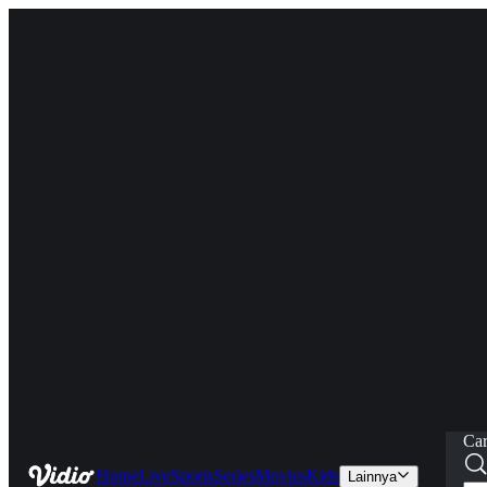
Car
Home
Live
Sports
Series
Movies
Kids
Lainnya