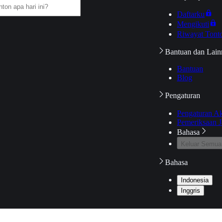
Daftarku
Mengikuti
Riwayat Tont
Bantuan dan Lain
Bantuan
Blog
Pengaturan
Pengaturan A
Pemeriksaan J
Bahasa
Keluar Semua
Bahasa
Indonesia
Inggris