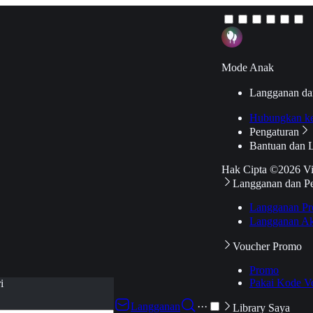
Mode Anak
Langganan da
Hubungkan k
Pengaturan
Bantuan dan 
Hak Cipta ©2026 V
Langganan dan P
Langganan Pr
Langganan Ak
Voucher Promo
Promo
Pakai Kode V
i
Langganan
···
Library Saya