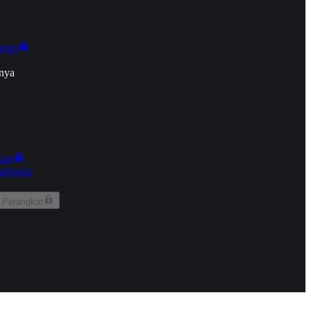
onan
nya
kun
aringan
 Perangkat