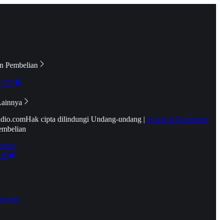
n Pembelian
e TV
Lainnya
idio.com
Hak cipta dilindungi Undang-undang
|
Syarat & Ketentuan
embelian
emier
tif
oucher