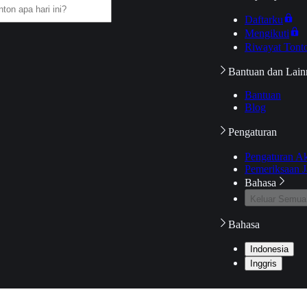
Daftarku
Mengikuti
Riwayat Tont
Bantuan dan Lain
Bantuan
Blog
Pengaturan
Pengaturan A
Pemeriksaan J
Bahasa
Keluar Semua
Bahasa
Indonesia
Inggris