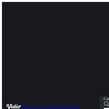
Car
Home
Live
TV Show
Sports
Kids
News