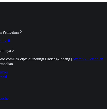
n Pembelian
e TV
Lainnya
idio.com
Hak cipta dilindungi Undang-undang
|
Syarat & Ketentuan
embelian
emier
tif
oucher