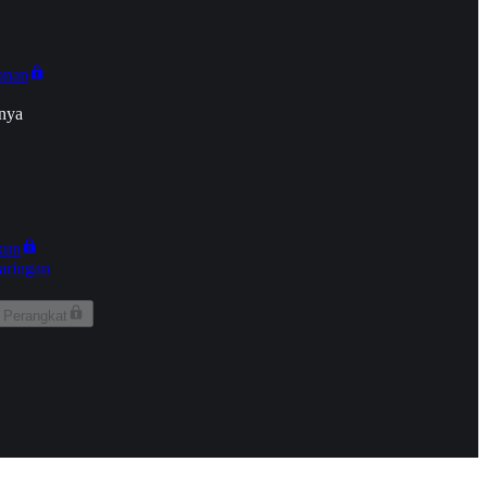
onan
nya
kun
aringan
 Perangkat