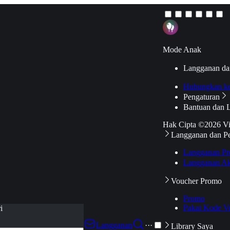
Mode Anak
Langganan da
Hubungkan k
Pengaturan
Bantuan dan 
Hak Cipta ©2026 V
Langganan dan P
Langganan Pr
Langganan Ak
Voucher Promo
Promo
Pakai Kode V
i
Langganan
···
Library Saya